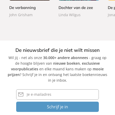
9
9
k
b
b
De verbanning
Dochter van de zee
De p
a
a
John Grisham
Linda Wilgus
Jon
c
c
k
k
De nieuwsbrief die je niet wilt missen
Wil jij - net als onze
30.000+ andere abonnees
- graag op
de hoogte blijven van
nieuwe boeken
,
exclusieve
voorpublicaties
en elke maand kans maken op
mooie
prijzen
? Schrijf je in en ontvang het laatste boekennieuws
in je inbox.
E-
mailadres
Schrijf je in