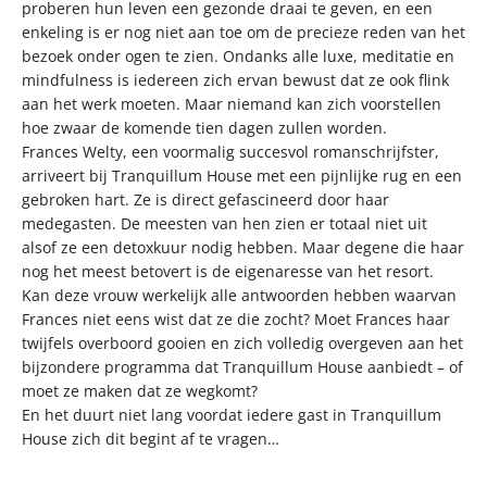
proberen hun leven een gezonde draai te geven, en een
enkeling is er nog niet aan toe om de precieze reden van het
bezoek onder ogen te zien. Ondanks alle luxe, meditatie en
mindfulness is iedereen zich ervan bewust dat ze ook flink
aan het werk moeten. Maar niemand kan zich voorstellen
hoe zwaar de komende tien dagen zullen worden.
Frances Welty, een voormalig succesvol romanschrijfster,
arriveert bij Tranquillum House met een pijnlijke rug en een
gebroken hart. Ze is direct gefascineerd door haar
medegasten. De meesten van hen zien er totaal niet uit
alsof ze een detoxkuur nodig hebben. Maar degene die haar
nog het meest betovert is de eigenaresse van het resort.
Kan deze vrouw werkelijk alle antwoorden hebben waarvan
Frances niet eens wist dat ze die zocht? Moet Frances haar
twijfels overboord gooien en zich volledig overgeven aan het
bijzondere programma dat Tranquillum House aanbiedt – of
moet ze maken dat ze wegkomt?
En het duurt niet lang voordat iedere gast in Tranquillum
House zich dit begint af te vragen…