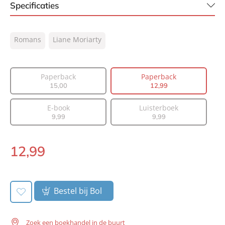
Specificaties
ISBN:
9789400511736
Romans
Liane Moriarty
NUR:
302
Type:
Paperback
Auteur(s):
Liane Moriarty
Paperback
Paperback
15
,
00
12
,
99
Vertaler:
Saskia Peterzon-Kotte
Prijs:
12
,
99
E-book
Luisterboek
Aantal pagina's:
496
9
,
99
9
,
99
Uitgever:
AW Bruna
Verschijningsdatum:
12-11-2019
12
,
99
Paperback:
Bestel bij Bol
Zoek een boekhandel in de buurt