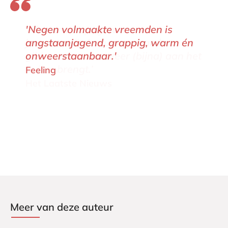
‘Alweer een pageturner van
jewelste, die je nu eens aan het
gibberen en dan weer (bijna) aan het
huilen brengt.’
Het Laatste Nieuws
Meer van deze auteur