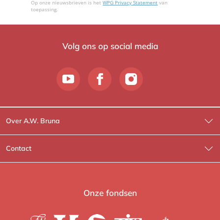
Op onze nieuwsbrieven is het
WPG Privacy Statement
van
toepassing.
Volg ons op social media
Over A.W. Bruna
Wat wij doen
Contact
Wie is Wie?
Contactinformatie
A.W. Bruna Fictie
Route-informatie
Onze fondsen
Lev. boeken
Voor de pers