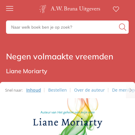
Gratis
verzending
Zoeken
Voor
naar
23:00
boeken,
besteld,
volgende
auteurs
werkdag
en
Negen volmaakte vreemden
Romans
in huis
uitgevers
Veilig
betalen
Liane Moriarty
Gratis
retourneren
Inhoud
Bestellen
Over de auteur
De mening
Snel naar: