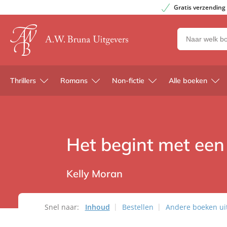
Gratis verzending
Zoeken
naar
boeken,
auteurs
Thrillers
Romans
Non-fictie
Alle boeken
en
uitgevers
Het begint met een
Kelly Moran
Snel naar:
Inhoud
Bestellen
Andere boeken uit