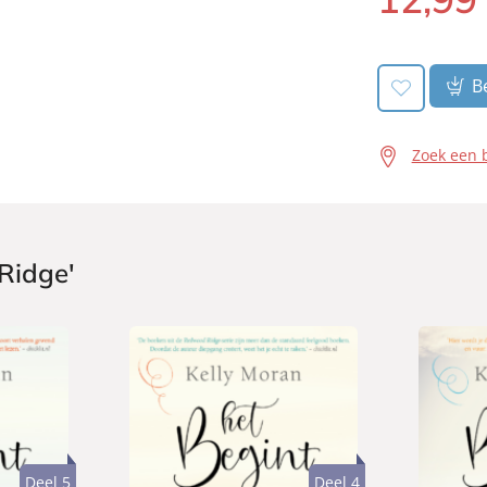
Be
Zoek een 
Ridge'
Deel 5
Deel 4