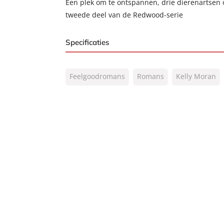
Een plek om te ontspannen, drie dierenartsen 
tweede deel van de Redwood-serie
Specificaties
ISBN:
9789400511682
Feelgoodromans
Romans
Kelly Moran
NUR:
302
Type:
Paperback
Auteur(s):
Kelly Moran
Vertaler:
Sander Brink, Marike 
Prijs:
12
,
99
Aantal pagina's:
320
Uitgever:
AW Bruna
Verschijningsdatum:
18-05-2020