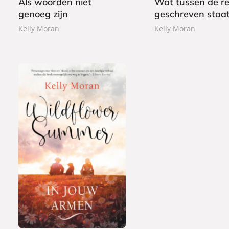
Als woorden niet
Wat tussen de re
genoeg zijn
geschreven staa
Kelly Moran
Kelly Moran
P
1
a
5
p
,
e
9
r
9
b