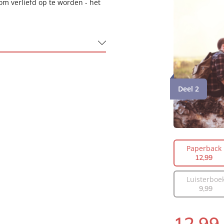
om verliefd op te worden - het
Deel 2
Groot
Paperback
12
,
99
Luisterboe
9
,
99
12
,
99
Paperback: