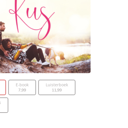
E-book
Luisterboek
7
,
99
11
,
99
k