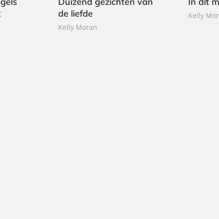
gels
Duizend gezichten van
In dit
b
t
de liefde
Kelly Mo
o
Kelly Moran
e
k