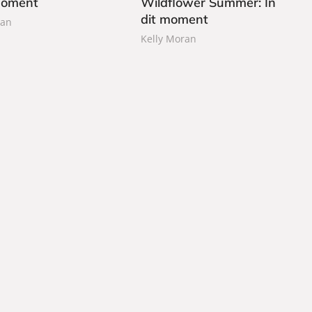
 moment
Wildflower Summer: In
a
dit moment
c
ran
k
Kelly Moran