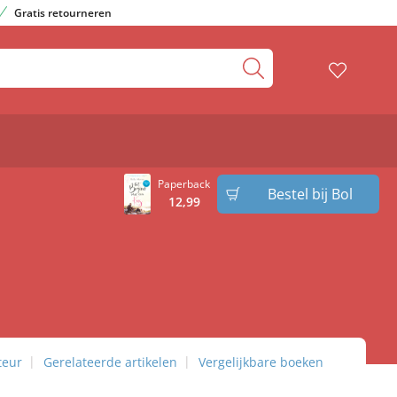
Gratis retourneren
Paperback
Bestel bij Bol
12
,
99
teur
Gerelateerde artikelen
Vergelijkbare boeken