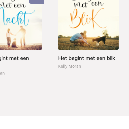
P
1
a
2
p
,
e
9
r
9
b
a
gint met een
Het begint met een blik
c
Kelly Moran
k
ran