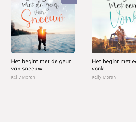
P
P
1
1
a
a
2
2
p
p
,
,
e
e
9
9
r
r
9
9
b
b
Het begint met de geur
Het begint met e
a
a
van sneeuw
vonk
c
c
k
k
Kelly Moran
Kelly Moran