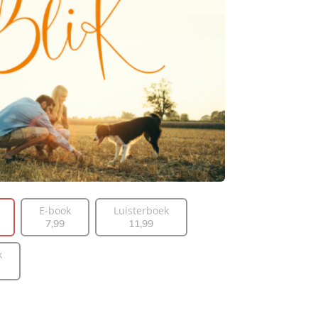
E-book
Luisterboek
7
,
99
11
,
99
k