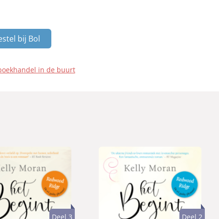
stel bij Bol
boekhandel in de buurt
Deel 3
Deel 2