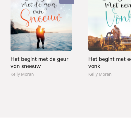
P
P
1
1
a
a
2
2
p
p
,
,
e
e
9
9
r
r
9
9
b
b
Het begint met de geur
Het begint met e
a
a
van sneeuw
vonk
c
c
k
k
Kelly Moran
Kelly Moran