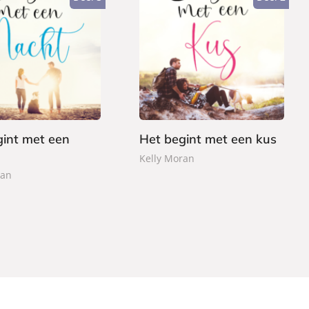
P
1
a
2
p
,
e
9
r
9
b
a
gint met een
Het begint met een kus
c
Kelly Moran
k
ran