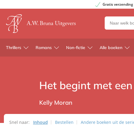
Gratis verzending
Zoeken
naar
boeken,
auteurs
Thrillers
Romans
Non-fictie
Alle boeken
en
uitgevers
Het begint met een 
Kelly Moran
Snel naar:
Inhoud
Bestellen
Andere boeken uit de seri