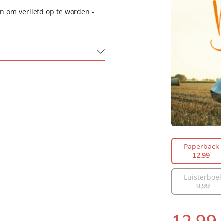
en om verliefd op te worden -
Groot
Paperback
12
,
99
Luisterboe
9
,
99
12
,
99
Paperback: