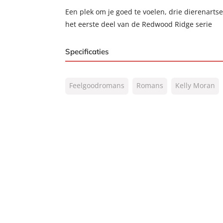
Een plek om je goed te voelen, drie dierenarts
het eerste deel van de Redwood Ridge serie
Specificaties
ISBN:
9789400511675
Feelgoodromans
Romans
Kelly Moran
NUR:
302
Type:
Paperback
Auteur(s):
Kelly Moran
Vertaler:
Sander Brink, Marike 
Prijs:
12
,
99
Aantal pagina's:
352
Uitgever:
AW Bruna
Verschijningsdatum:
12-03-2020