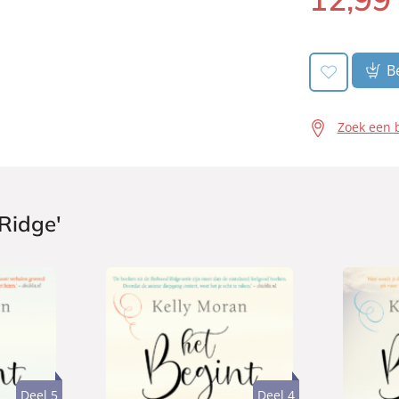
Be
Zoek een 
Ridge'
Deel 5
Deel 4