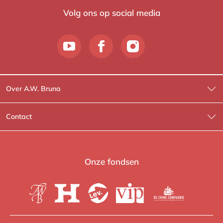
Volg ons op social media
Over A.W. Bruna
Wat wij doen
Contact
Wie is Wie?
Contactinformatie
A.W. Bruna Fictie
Route-informatie
Onze fondsen
Lev. boeken
Voor de pers
Heartbeat
Voor de boekhandels
De Crime Compagnie