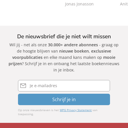
c
k
Jonas Jonasson
Ani
k
De nieuwsbrief die je niet wilt missen
Wil jij - net als onze
30.000+ andere abonnees
- graag op
de hoogte blijven van
nieuwe boeken
,
exclusieve
voorpublicaties
en elke maand kans maken op
mooie
prijzen
? Schrijf je in en ontvang het laatste boekennieuws
in je inbox.
E-
mailadres
Schrijf je in
Op onze nieuwsbrieven is het
WPG Privacy Statement
van
toepassing.