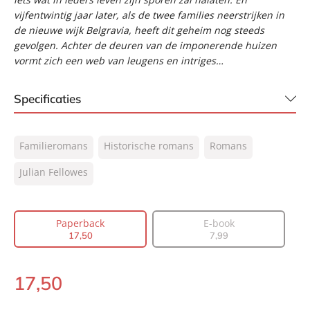
vijfentwintig jaar later, als de twee families neerstrijken in
de nieuwe wijk Belgravia, heeft dit geheim nog steeds
gevolgen. Achter de deuren van de imponerende huizen
vormt zich een web van leugens en intriges…
Specificaties
ISBN:
9789400508972
Familieromans
Historische romans
Romans
NUR:
302
Type:
Julian Fellowes
Paperback
Auteur(s):
Julian Fellowes
Vertaler:
Edzard Krol
Paperback
E-book
Prijs:
17
,
50
17
,
50
7
,
99
Aantal pagina's:
480
Uitgever:
A.W. Bruna
17
,
50
Paperback:
Verschijningsdatum:
29-06-2017