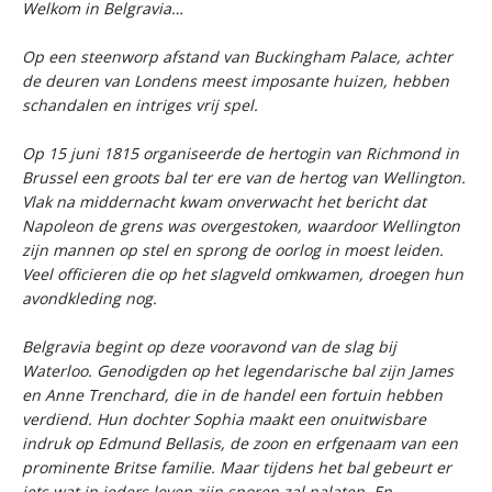
Welkom in Belgravia…
Op een steenworp afstand van Buckingham Palace, achter
de deuren van Londens meest imposante huizen, hebben
schandalen en intriges vrij spel.
Op 15 juni 1815 organiseerde de hertogin van Richmond in
Brussel een groots bal ter ere van de hertog van Wellington.
Vlak na middernacht kwam onverwacht het bericht dat
Napoleon de grens was overgestoken, waardoor Wellington
zijn mannen op stel en sprong de oorlog in moest leiden.
Veel officieren die op het slagveld omkwamen, droegen hun
avondkleding nog.
Belgravia
begint op deze vooravond van de slag bij
Waterloo. Genodigden op het legendarische bal zijn James
en Anne Trenchard, die in de handel een fortuin hebben
verdiend. Hun dochter Sophia maakt een onuitwisbare
indruk op Edmund Bellasis, de zoon en erfgenaam van een
prominente Britse familie. Maar tijdens het bal gebeurt er
iets wat in ieders leven zijn sporen zal nalaten. En