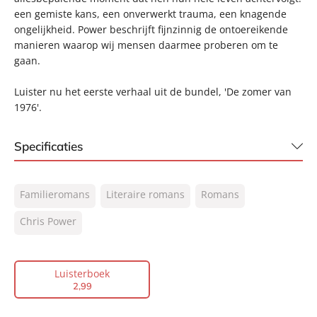
een gemiste kans, een onverwerkt trauma, een knagende
ongelijkheid. Power beschrijft fijnzinnig de ontoereikende
manieren waarop wij mensen daarmee proberen om te
gaan.
Luister nu het eerste verhaal uit de bundel, 'De zomer van
1976'.
Specificaties
ISBN:
9789046173114
Familieromans
Literaire romans
Romans
NUR:
304
Type:
Chris Power
Luisterboek
Auteur(s):
Chris Power
Voorlezer:
Eva Damen
Luisterboek
Prijs:
2
,
99
2
,
99
Duur:
40 minuten