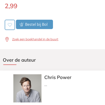
Uitgever:
Signatuur
2
,
99
Luisterboek:
Verschijningsdatum:
02-07-2019
Bestel bij Bol
Zoek een boekhandel in de buurt
Over de auteur
Chris Power
...