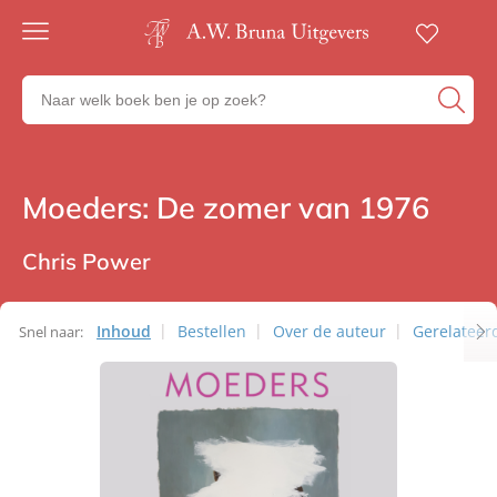
Gratis
verzending
Zoeken
Voor
naar
23:00
boeken,
besteld,
volgende
auteurs
werkdag
en
Moeders: De zomer van 1976
Romans
in huis
uitgevers
Veilig
betalen
Chris Power
Gratis
retourneren
Inhoud
Bestellen
Over de auteur
Gerelateerd
Snel naar: