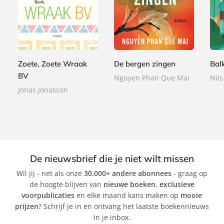
P
P
P
2
2
a
a
1
a
4
0
p
p
5
p
,
,
e
e
,
e
9
0
r
r
9
r
9
0
b
b
9
Zoete, Zoete Wraak
De bergen zingen
Bal
b
a
a
a
BV
Nguyen Phan Que Mai
Nils
c
c
c
Jonas Jonasson
k
k
k
De nieuwsbrief die je niet wilt missen
Wil jij - net als onze
30.000+ andere abonnees
- graag op
de hoogte blijven van
nieuwe boeken
,
exclusieve
voorpublicaties
en elke maand kans maken op
mooie
prijzen
? Schrijf je in en ontvang het laatste boekennieuws
in je inbox.