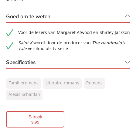
Goed om te weten
Voor de lezers van Margaret Atwood en Shirley Jackson
Saint X
wordt door de producer van
The Handmaid's
Tale
verfilmd als tv-serie
Specificaties
ISBN:
9789044934625
Familieromans
Literaire romans
Romans
NUR:
302
Type:
Alexis Schaitkin
E-book
Auteur(s):
Alexis Schaitkin
Vertaler:
Erik de Vries
E-book
Prijs:
9
,
99
9
,
99
Aantal pagina's:
280