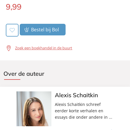
Uitgever:
Signatuur
9
,
99
E-
Verschijningsdatum:
12-09-2023
book:
Bestel bij Bol
Zoek een boekhandel in de buurt
Over de auteur
Alexis Schaitkin
Alexis Schaitkin schreef
eerder korte verhalen en
essays die onder andere in ...