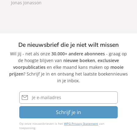
c
Jonas Jonasson
k
k
k
De nieuwsbrief die je niet wilt missen
Wil jij - net als onze
30.000+ andere abonnees
- graag op
de hoogte blijven van
nieuwe boeken
,
exclusieve
voorpublicaties
en elke maand kans maken op
mooie
prijzen
? Schrijf je in en ontvang het laatste boekennieuws
in je inbox.
E-
mailadres
Schrijf je in
Op onze nieuwsbrieven is het
WPG Privacy Statement
van
toepassing.