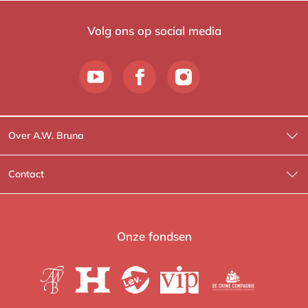
Volg ons op social media
Over A.W. Bruna
Wat wij doen
Contact
Wie is Wie?
Contactinformatie
A.W. Bruna Fictie
Route-informatie
Onze fondsen
Lev. boeken
Voor de pers
Heartbeat
Voor de boekhandels