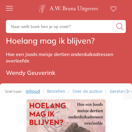
Gratis
verzending
Zoeken
Voor
naar
23:00
boeken,
besteld,
Hoelang mag ik blijven?
Non-fictie
volgende
auteurs
werkdag
en
in huis
Hoe een Joods meisje dertien onderduikadressen
uitgevers
overleefde
Veilig
betalen
Wendy Geuverink
Gratis
retourneren
Inhoud
Bestellen
Over de auteur
Gerelateerd
Snel naar: