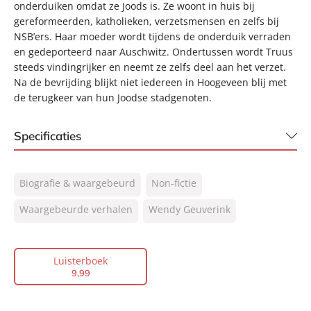
onderduiken omdat ze Joods is. Ze woont in huis bij
gereformeerden, katholieken, verzetsmensen en zelfs bij
NSB’ers. Haar moeder wordt tijdens de onderduik verraden
en gedeporteerd naar Auschwitz. Ondertussen wordt Truus
steeds vindingrijker en neemt ze zelfs deel aan het verzet.
Na de bevrijding blijkt niet iedereen in Hoogeveen blij met
de terugkeer van hun Joodse stadgenoten.
Specificaties
ISBN:
9789046174166
Biografie & waargebeurd
Non-fictie
NUR:
402
Type:
Waargebeurde verhalen
Luisterboek
Wendy Geuverink
Auteur(s):
Wendy Geuverink
Voorlezer:
Hanneke Groenteman
Luisterboek
Prijs:
9
,
99
9
,
99
Duur:
6 uur en 35 minuten
Uitgever:
AW Bruna