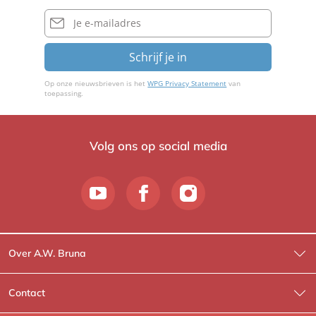
E-
mailadres
Schrijf je in
Op onze nieuwsbrieven is het
WPG Privacy Statement
van
toepassing.
Volg ons op social media
Over A.W. Bruna
Wat wij doen
Contact
Wie is Wie?