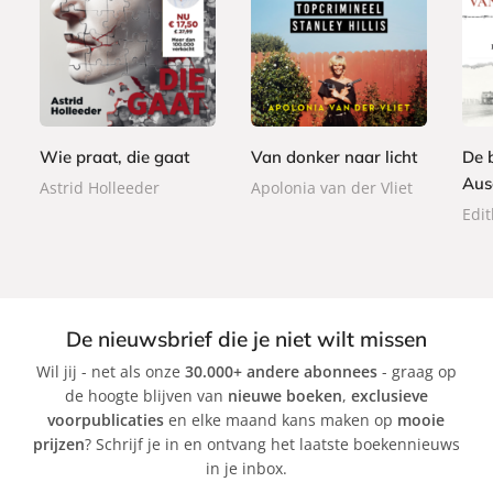
P
P
P
1
2
a
a
2
a
7
2
p
p
0
p
,
,
e
e
,
e
5
9
r
r
0
r
0
9
b
b
0
Wie praat, die gaat
Van donker naar licht
De 
b
a
a
a
Aus
Astrid Holleeder
Apolonia van der Vliet
c
c
c
Edit
k
k
k
De nieuwsbrief die je niet wilt missen
Wil jij - net als onze
30.000+ andere abonnees
- graag op
de hoogte blijven van
nieuwe boeken
,
exclusieve
voorpublicaties
en elke maand kans maken op
mooie
prijzen
? Schrijf je in en ontvang het laatste boekennieuws
in je inbox.