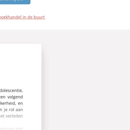
boekhandel in de buurt
dolescentie,
een volgend
kerheid, en
 je rol aan
het verleden
beginnen met