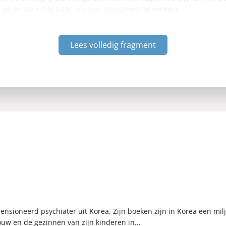
 de eerste echte baan ook een overgangsrite vormen.
Lees volledig fragment
nsioneerd psychiater uit Korea. Zijn boeken zijn in Korea een miljo
uw en de gezinnen van zijn kinderen in...