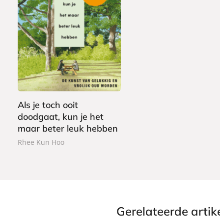
G
2
e
2
b
,
o
9
n
9
Als je toch ooit
d
doodgaat, kun je het
e
maar beter leuk hebben
n
Rhee Kun Hoo
Gerelateerde artik