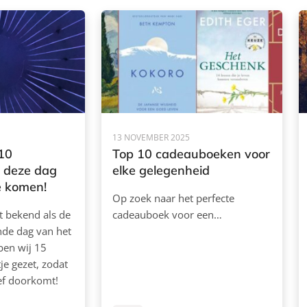
13 NOVEMBER 2025
10
Top 10 cadeauboeken voor
 deze dag
elke gelegenheid
te komen!
Op zoek naar het perfecte
t bekend als de
cadeauboek voor een…
de dag van het
ben wij 15
je gezet, zodat
ief doorkomt!