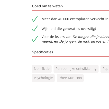
Goed om te weten
Meer dan 40.000 exemplaren verkocht in
Wijsheid die generaties overstijgt
Voor de lezers van
De dingen die je alleen
neemt
, en
De jongen, de mol, de vos en 
Specificaties
ISBN:
9789044936537
Non-fictie
Persoonlijke ontwikkeling
Pop
NUR:
770
Type:
Psychologie
Rhee Kun Hoo
E-book
Auteur(s):
Rhee Kun Hoo
Vertaler:
Barbara Lampe
Prijs:
12
,
99
Aantal pagina's:
224