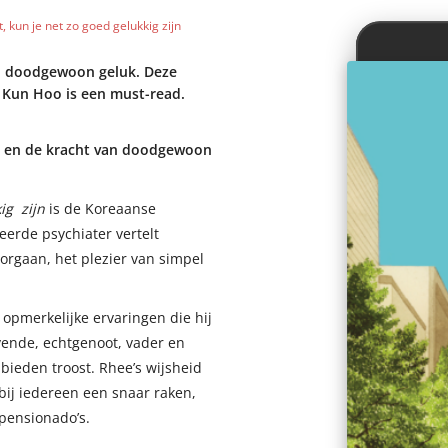
, kun je net zo goed gelukkig zijn
n doodgewoon geluk. Deze
 Kun Hoo is een must-read.
ven en de kracht van doodgewoon
kig
zijn
is de Koreaanse
erde psychiater vertelt
oorgaan, het plezier van simpel
n opmerkelijke ervaringen die hij
evende, echtgenoot, vader en
bieden troost. Rhee’s wijsheid
bij iedereen een snaar raken,
pensionado’s.