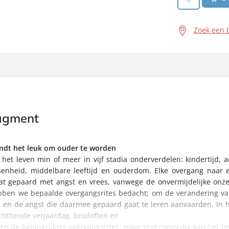
Zoek een 
agment
ndt het leuk om ouder te worden
et leven min of meer in vijf stadia onderverdelen: kindertijd, a
senheid, middelbare leeftijd en ouderdom. Elke overgang naar 
at gepaard met angst en vrees, vanwege de onvermijdelijke onze
ben we bepaalde overgangsrites bedacht; om de verandering van
 en de angst die daarmee gepaard gaat te leren aanvaarden. In 
httiende verjaardag, bruiloften en
en de belangrijkste overgangsrites, maar tegenwoordig kan het 