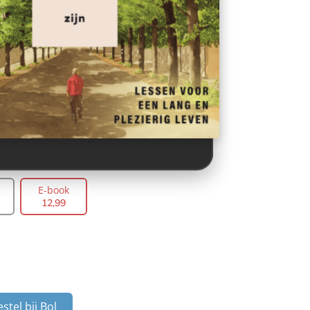
E-book
12
,
99
stel bij Bol