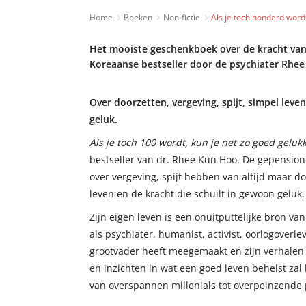
Home
Boeken
Non-fictie
Als je toch honderd wordt
Het mooiste geschenkboek over de kracht va
Koreaanse bestseller door de psychiater Rhee
Over doorzetten, vergeving, spijt, simpel le
geluk.
Als je toch 100 wordt, kun je net zo goed geluk
bestseller van dr. Rhee Kun Hoo. De gepensione
over vergeving, spijt hebben van altijd maar d
leven en de kracht die schuilt in gewoon geluk.
Zijn eigen leven is een onuitputtelijke bron va
als psychiater, humanist, activist, oorlogoverl
grootvader heeft meegemaakt en zijn verhalen 
en inzichten in wat een goed leven behelst zal 
van overspannen millenials tot overpeinzende 