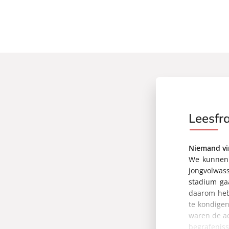
Uitgever:
Lev.
Verschijningsdatum:
22-05-2024
Leesfr
Niemand vi
We kunnen h
jongvolwas
stadium ga
daarom heb
te kondigen
waren de ac
begrafeniss