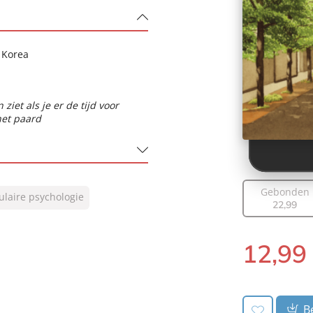
 Korea
 ziet als je er de tijd voor
het paard
Gebonden
ulaire psychologie
22
,
99
12
,
99
E-
book:
Be