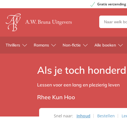
Gratis verzending
Zoeken
naar
boeken,
auteurs
Thrillers
Romans
Non-fictie
Alle boeken
en
uitgevers
Als je toch honderd
Lessen voor een lang en plezierig leven
Rhee Kun Hoo
Snel naar:
Inhoud
Bestellen
Le