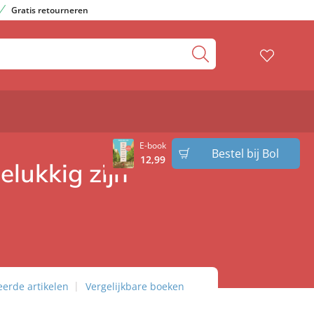
Gratis retourneren
E-book
Bestel bij Bol
12
,
99
elukkig zijn
eerde artikelen
Vergelijkbare boeken