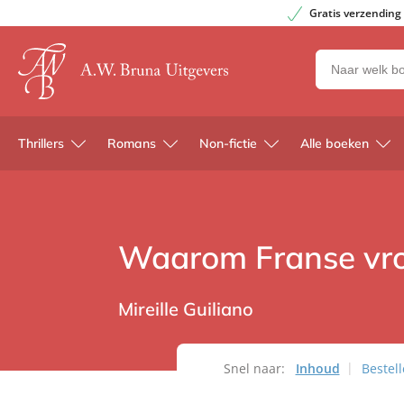
Gratis verzending
Zoeken
naar
boeken,
auteurs
Thrillers
Romans
Non-fictie
Alle boeken
en
uitgevers
Waarom Franse vro
Mireille Guiliano
Snel naar:
Inhoud
Bestel