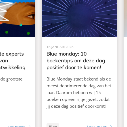
16 JANUARI 2026
te experts
Blue monday: 10
 van
boekentips om deze dag
ntwikkeling
positief door te komen!
 de grootste
Blue Monday staat bekend als de
meest deprimerende dag van het
jaar. Daarom hebben wij 15
boeken op een rijtje gezet, zodat
jij deze dag positief doorkomt!
Lees meer
Blog
Lees meer