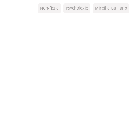
ISBN:
9789044969559
Non-fictie
Psychologie
Mireille Guiliano
NUR:
770
Type:
E-book
Auteur(s):
Mireille Guiliano
Prijs:
9
,
99
Aantal pagina's:
250
Uitgever:
Lev.
Verschijningsdatum:
16-12-2013