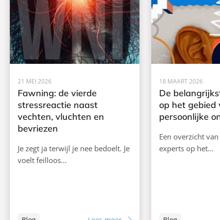
21 MEI 2026
18 MAART 2026
Fawning: de vierde
De belangrijks
stressreactie naast
op het gebied
vechten, vluchten en
persoonlijke o
bevriezen
Een overzicht van
Je zegt ja terwijl je nee bedoelt. Je
experts op het…
voelt feilloos…
Blog
Lees meer
Blog