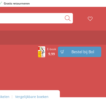
Gratis retourneren
E-book
Bestel bij Bol
9
,
99
ikelen
Vergelijkbare boeken