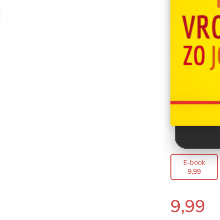
E-book
9
,
99
9
,
99
E-
book: