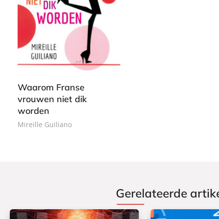
P
1
a
5
p
,
e
9
r
9
b
Waarom Franse
a
vrouwen niet dik
c
worden
k
Mireille Guiliano
Gerelateerde artik