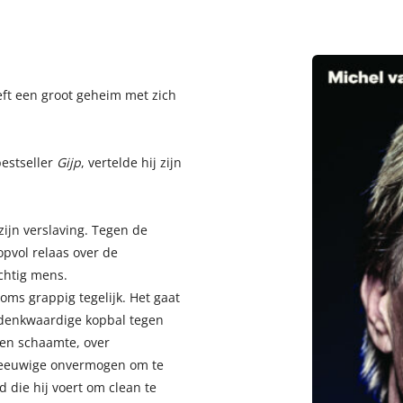
eft een groot geheim met zich
estseller
Gijp
, vertelde hij zijn
 zijn verslaving. Tegen de
pvol relaas over de
chtig mens.
soms grappig tegelijk. Het gaat
gedenkwaardige kopbal tegen
 en schaamte, over
t eeuwige onvermogen om te
d die hij voert om clean te