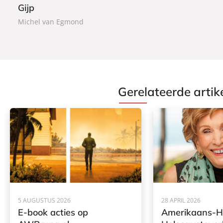
Gijp
a
c
Michel van Egmond
k
Gerelateerde artik
5 AUGUSTUS 2026
28 APRIL 2026
E-book acties op
Amerikaans-H