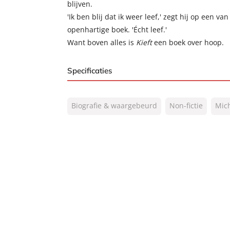
blijven.
'Ik ben blij dat ik weer leef,' zegt hij op een va
openhartige boek. 'Écht leef.'
Want boven alles is
Kieft
een boek over hoop.
Specificaties
ISBN:
9789067970846
Biografie & waargebeurd
Non-fictie
Mic
NUR:
491
Type:
Paperback
Auteur(s):
Michel van Egmond
Prijs:
22
,
99
Aantal pagina's:
368
Uitgever:
VI boeken
Verschijningsdatum:
02-06-2014