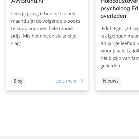
AWBruna.nl
Holocaustover
psycholoog Ed
Lees jij graag e-books? De hele
overleden
maand zijn de volgende e-books
te koop voor een hele mooie
Edith Eger (29 s
prijs. Mis het niet en sla snel je
is afgelopen maan
slag!
98-jarige leeftijd 
woonplaats La Jol
het bijzijn van fam
geliefden.
Blog
Lees meer
Nieuws