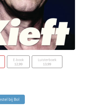
E-book
Luisterboek
12
,
99
13
,
99
stel bij Bol