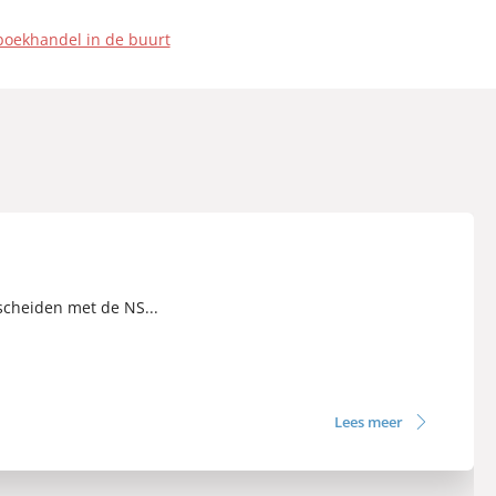
boekhandel in de buurt
scheiden met de NS...
Lees meer