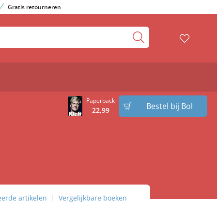
Gratis retourneren
Paperback
Bestel bij Bol
22
,
99
eerde artikelen
Vergelijkbare boeken