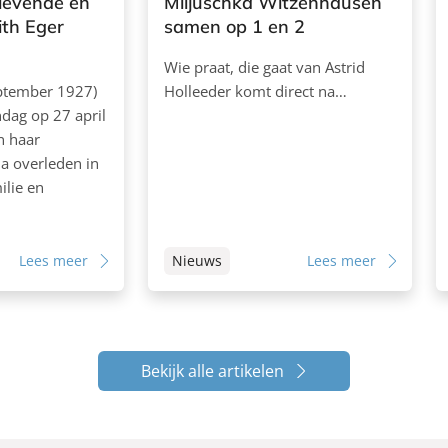
levende en
Miljuschka Witzenhausen
ith Eger
samen op 1 en 2
Wie praat, die gaat van Astrid
eptember 1927)
Holleeder komt direct na…
dag op 27 april
in haar
la overleden in
ilie en
Lees meer
Nieuws
Lees meer
Bekijk alle artikelen