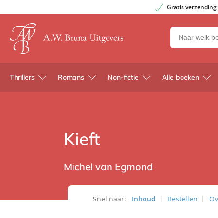
Gratis verzending
Zoeken
naar
boeken,
auteurs
Thrillers
Romans
Non-fictie
Alle boeken
en
uitgevers
Kieft
Michel van Egmond
Snel naar:
Inhoud
Bestellen
Ov