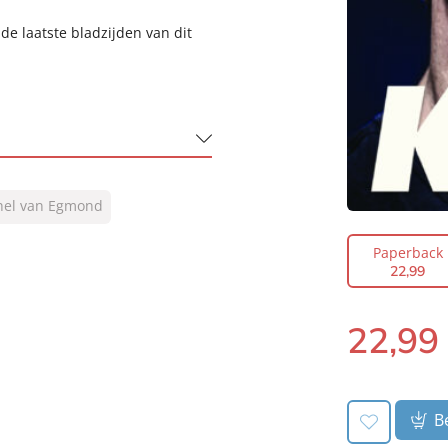
n de laatste bladzijden van dit
hel van Egmond
Paperback
22
,
99
22
,
99
Paperback:
Be