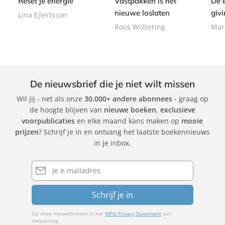
Reset je energie
Vastpakken is het
De 
b
b
a
a
a
nieuwe loslaten
givi
Lina Ejlertsson
c
c
c
Roos Woltering
Mar
k
k
k
De nieuwsbrief die je niet wilt missen
Wil jij - net als onze
30.000+ andere abonnees
- graag op
de hoogte blijven van
nieuwe boeken
,
exclusieve
voorpublicaties
en elke maand kans maken op
mooie
prijzen
? Schrijf je in en ontvang het laatste boekennieuws
in je inbox.
E-
mailadres
Schrijf je in
Op onze nieuwsbrieven is het
WPG Privacy Statement
van
toepassing.