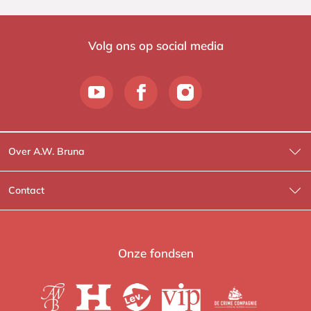
Volg ons op social media
Over A.W. Bruna
Wat wij doen
Contact
Wie is Wie?
Contactinformatie
A.W. Bruna Fictie
Route-informatie
Onze fondsen
Lev. boeken
Voor de pers
Heartbeat
Voor de boekhandels