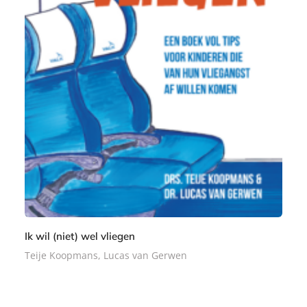
E
9
-
,
b
9
o
9
o
k
Ik wil (niet) wel vliegen
Teije Koopmans, Lucas van Gerwen