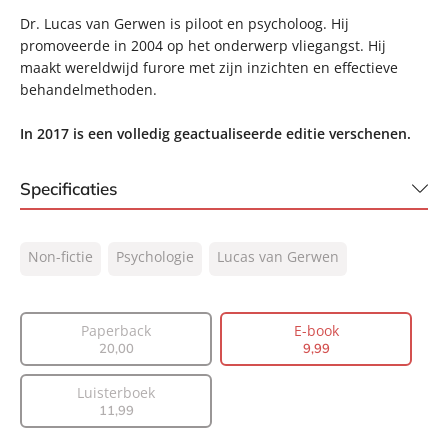
Dr. Lucas van Gerwen is piloot en psycholoog. Hij
promoveerde in 2004 op het onderwerp vliegangst. Hij
maakt wereldwijd furore met zijn inzichten en effectieve
behandelmethoden.
In 2017 is een volledig geactualiseerde editie verschenen.
Specificaties
ISBN:
9789044960808
Non-fictie
Psychologie
Lucas van Gerwen
NUR:
770
Type:
E-book
Auteur(s):
Lucas van Gerwen
Paperback
E-book
20
,
00
9
,
99
Prijs:
9
,
99
Aantal pagina's:
222
Luisterboek
Uitgever:
Lev.
11
,
99
Verschijningsdatum:
12-11-2010