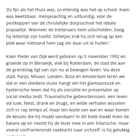
‘Zo fijn als het thuis was, zo ellendig was het op school. Koen
was kwetsbaar, meisjesachtig en uitbundig, voor de
pestkoppen van de christelijke dorpsschool het ideale
pispaaltje. Wanneer de treiteraars hem uitscholden, boog
hij letterlijk zijn hoofd. Stilletjes trok hij zich terug op een
plek waar niemand hem zag om daar uit te huilen.’
Koen Pieter van Dijk werd geboren op 5 november 1992 en
groeide op in Bleiswijk, vlak bij Rotterdam, de stad die aan
de grondslag ligt van zijn nu al bewogen leven. Via deze
stad, Parijs, Milaan, Londen, Ibiza en Amsterdam leren we
dat er een donkere sluier hangt om het glamoureuze en
hysterische leven dat hij als socialite en presentator op
social media leidt. Traumatische gebeurtenissen, een leven
vol luxe, feest, drank en drugs, en wilde verhalen wisselen
zich in rap tempo af, maar ten koste van wat en waar komen
de keuzes die hij maakt vandaan? In dit boek maakt Koen de
balans op en neemt hij de lezer mee in een hilarische, maar
vooral confronterende zoektocht naar zichzelf: is hij gelukkig