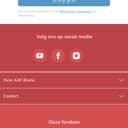
Schrijf je in
Op onze nieuwsbrieven is het
WPG Privacy Statement
van
toepassing.
Volg ons op social media
Over A.W. Bruna
Wat wij doen
Contact
Wie is Wie?
Contactinformatie
A.W. Bruna Fictie
Route-informatie
Onze fondsen