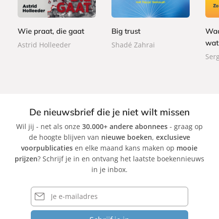
,
,
e
e
,
e
5
9
r
r
9
r
0
9
b
b
9
Wie praat, die gaat
Big trust
Waa
b
a
a
a
wat
Astrid Holleeder
Shadé Zahrai
c
c
c
Serg
k
k
k
De nieuwsbrief die je niet wilt missen
Wil jij - net als onze
30.000+ andere abonnees
- graag op
de hoogte blijven van
nieuwe boeken
,
exclusieve
voorpublicaties
en elke maand kans maken op
mooie
prijzen
? Schrijf je in en ontvang het laatste boekennieuws
in je inbox.
E-
mailadres