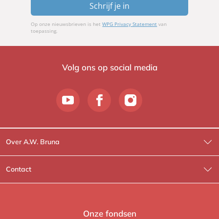
Schrijf je in
Op onze nieuwsbrieven is het
WPG Privacy Statement
van
toepassing.
Volg ons op social media
Over A.W. Bruna
Wat wij doen
Contact
Wie is Wie?
Contactinformatie
A.W. Bruna Fictie
Route-informatie
Onze fondsen