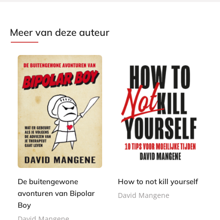
Meer van deze auteur
E
9
-
E
,
9
b
-
9
,
o
b
9
9
o
o
9
k
De buitengewone
How to not kill yourself
o
k
avonturen van Bipolar
David Mangene
Boy
David Mangene