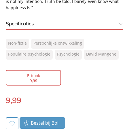
is not my intention. Truth be told, I barely even know what
happiness is.”
Specificaties
ISBN:
9789044932096
Non-fictie
Persoonlijke ontwikkeling
NUR:
770
Type:
Populaire psychologie
E-book
Psychologie
David Mangene
Auteur(s):
David Mangene
Prijs:
9
,
99
E-book
Aantal pagina's:
144
9
,
99
Uitgever:
Lev.
Verschijningsdatum:
25-04-2020
9
,
99
E-
book:
Bestel bij Bol