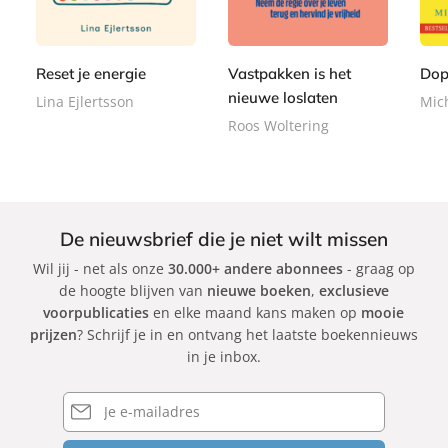
2
p
,
,
e
e
,
e
9
9
r
r
9
r
9
9
b
b
9
Reset je energie
Vastpakken is het
Dop
b
a
a
a
nieuwe loslaten
Lina Ejlertsson
Mic
c
c
c
Roos Woltering
k
k
k
De nieuwsbrief die je niet wilt missen
Wil jij - net als onze
30.000+ andere abonnees
- graag op
de hoogte blijven van
nieuwe boeken
,
exclusieve
voorpublicaties
en elke maand kans maken op
mooie
prijzen
? Schrijf je in en ontvang het laatste boekennieuws
in je inbox.
E-
mailadres