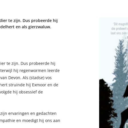
ier te zijn. Dus probeerde hij
s edelhert en als gierzwaluw.
er te zijn. Dus probeerde hij
l terwijl hij regenwormen leerde
 van Devon. Als (stadse) vos
lhert struinde hij Exmoor en de
olgde hij obsessief de
 zijn ervaringen en gedachten
mpathie en moedigt hij ons aan