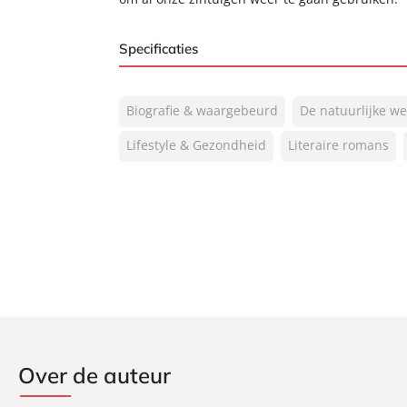
Specificaties
ISBN:
9789046171660
Biografie & waargebeurd
De natuurlijke we
NUR:
320
Type:
Lifestyle & Gezondheid
Luisterboek
Literaire romans
Auteur(s):
Charles Foster
Vertaler:
Ine Willems
Voorlezer:
Kees Hulst
Prijs:
11
,
99
Duur:
8 uur en 17 minuten
Uitgever:
Signatuur
Verschijningsdatum:
14-02-2018
Over de auteur