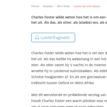
Home
Boeken
Non-fictie
Leven als een beest
Charles Foster wilde weten hoe het is om een d
het uit. Als das, als otter, als (stadse) vos, al
Luisterfragment
Charles Foster wilde weten hoe het is om een di
het uit. Als das leefde hij wekenlang in een ho
eten. Als otter zwom hij ’s nachts in de rivieren
wroette hij in Londense vuilnisbakken. Als ede
Schotse hooglanden af. En als een gierzwaluw v
trektocht tussen Oxford en West-Afrika.
Met dit wervelende en prikkelende verslag van
houdt Charles Foster een warm pleidooi voor e
om al onze zintuigen weer te gaan gebruiken.