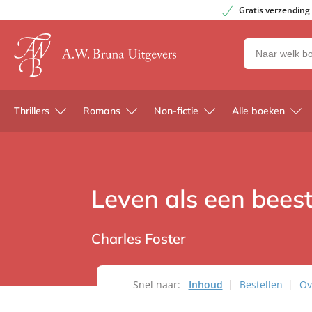
Gratis verzending
Zoeken
naar
boeken,
auteurs
Thrillers
Romans
Non-fictie
Alle boeken
en
uitgevers
Leven als een bees
Charles Foster
Snel naar:
Inhoud
Bestellen
Ov