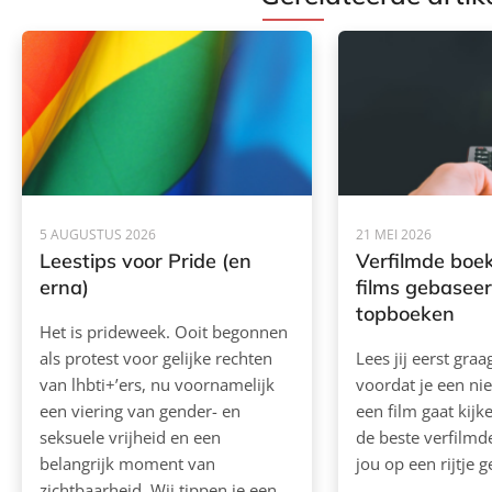
5 AUGUSTUS 2026
21 MEI 2026
Leestips voor Pride (en
Verfilmde boek
erna)
films gebasee
topboeken
Het is prideweek. Ooit begonnen
als protest voor gelijke rechten
Lees jij eerst gra
van lhbti+’ers, nu voornamelijk
voordat je een ni
een viering van gender- en
een film gaat kij
seksuele vrijheid en een
de beste verfilm
belangrijk moment van
jou op een rijtje g
zichtbaarheid. Wij tippen je een