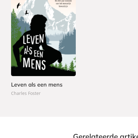
E
1
-
2
b
,
o
9
o
9
k
Leven als een mens
Charles Foster
Gerelateerde artik