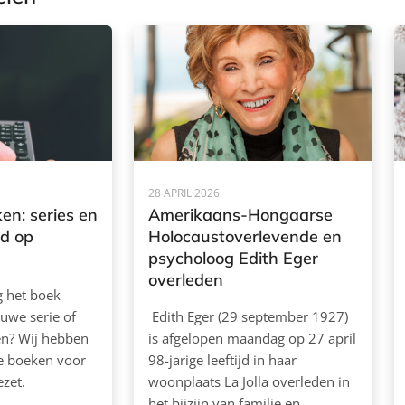
28 APRIL 2026
en: series en
Amerikaans-Hongaarse
rd op
Holocaustoverlevende en
psycholoog Edith Eger
overleden
ag het boek
euwe serie of
Edith Eger (29 september 1927)
ken? Wij hebben
is afgelopen maandag op 27 april
de boeken voor
98-jarige leeftijd in haar
ezet.
woonplaats La Jolla overleden in
het bijzijn van familie en