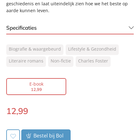
geschiedenis en laat uiteindelijk zien hoe we het beste op
aarde kunnen leven.
Specificaties
ISBN:
9789044932454
Biografie & waargebeurd
Lifestyle & Gezondheid
NUR:
320
Type:
Literaire romans
Non-fictie
E-book
Charles Foster
Auteur(s):
Charles Foster
Vertaler:
Inge Pieters
E-book
Prijs:
12
,
99
12
,
99
Aantal pagina's:
496
Uitgever:
Signatuur
12
,
99
E-
Verschijningsdatum:
27-10-2021
book:
Bestel bij Bol