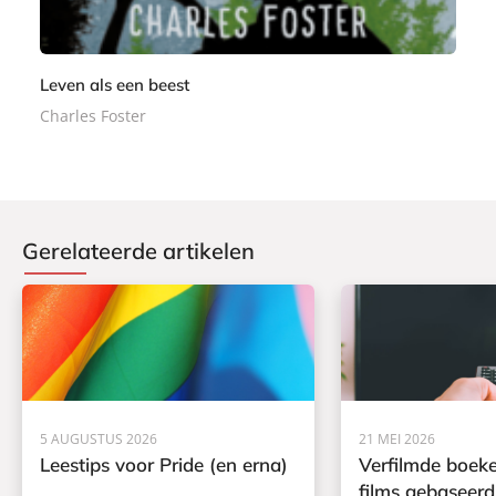
e
r
b
o
Leven als een beest
e
Charles Foster
k
Gerelateerde artikelen
5 AUGUSTUS 2026
21 MEI 2026
Leestips voor Pride (en erna)
Verfilmde boeke
films gebaseerd