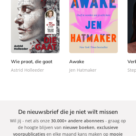
P
P
P
1
2
2
a
a
a
7
2
2
p
p
p
,
,
,
e
e
e
5
9
9
r
r
r
0
9
9
b
b
b
Wie praat, die gaat
Awake
Ver
a
a
a
Astrid Holleeder
Jen Hatmaker
Ste
c
c
c
k
k
k
De nieuwsbrief die je niet wilt missen
Wil jij - net als onze
30.000+ andere abonnees
- graag op
de hoogte blijven van
nieuwe boeken
,
exclusieve
voorpublicaties
en elke maand kans maken op
mooie