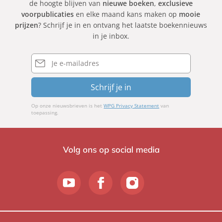
de hoogte blijven van
nieuwe boeken
,
exclusieve
voorpublicaties
en elke maand kans maken op
mooie
prijzen
? Schrijf je in en ontvang het laatste boekennieuws
in je inbox.
E-
mailadres
Schrijf je in
Op onze nieuwsbrieven is het
WPG Privacy Statement
van
toepassing.
Volg ons op social media