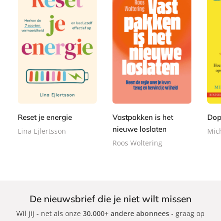
P
P
P
2
2
a
a
2
a
2
2
p
p
2
p
,
,
e
e
,
e
9
9
r
r
9
r
9
9
b
b
9
Reset je energie
Vastpakken is het
Dop
b
a
a
a
nieuwe loslaten
Lina Ejlertsson
Mic
c
c
c
Roos Woltering
k
k
k
De nieuwsbrief die je niet wilt missen
Wil jij - net als onze
30.000+ andere abonnees
- graag op