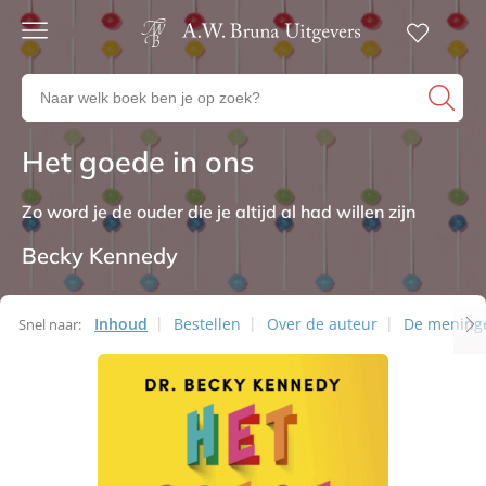
Gratis
verzending
Zoeken
Voor
naar
23:00
boeken,
besteld,
Het goede in ons
Non-fictie
volgende
auteurs
werkdag
en
in huis
uitgevers
Zo word je de ouder die je altijd al had willen zijn
Veilig
betalen
Becky Kennedy
Gratis
retourneren
Inhoud
Bestellen
Over de auteur
De mening
Snel naar: