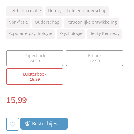
ISBN:
9789046177327
Liefde en relatie
Liefde, relatie en ouderschap
NUR:
770
Type:
Non-fictie
Ouderschap
Luisterboek
Persoonlijke ontwikkeling
Auteur(s):
Becky Kennedy
Populaire psychologie
Psychologie
Becky Kennedy
Vertaler:
Saskia Peterzon-Kotte, Corine
Guldie
Voorlezer:
Eva Damen
Paperback
E-book
Prijs:
15
,
99
24
,
99
12
,
99
Duur:
9 uur en 28 minuten
Luisterboek
Uitgever:
Lev.
15
,
99
Verschijningsdatum:
09-02-2023
15
,
99
Luisterboek:
Bestel bij Bol