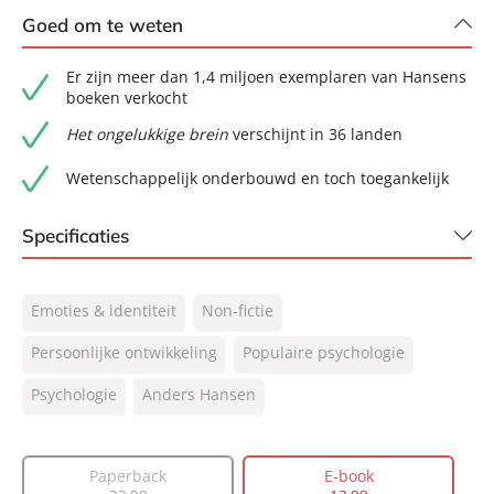
Goed om te weten
Er zijn meer dan 1,4 miljoen exemplaren van Hansens
boeken verkocht
Het ongelukkige brein
verschijnt in 36 landen
Wetenschappelijk onderbouwd en toch toegankelijk
Specificaties
ISBN:
9789044934380
Emoties & identiteit
Non-fictie
NUR:
770
Type:
Persoonlijke ontwikkeling
E-book
Populaire psychologie
Auteur(s):
Anders Hansen
Psychologie
Anders Hansen
Vertaler:
Perpetua Uiterwaal
Prijs:
12
,
99
Paperback
E-book
Aantal pagina's:
256