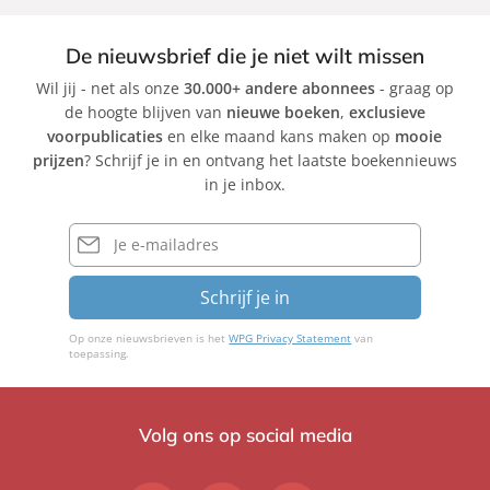
De nieuwsbrief die je niet wilt missen
Wil jij - net als onze
30.000+ andere abonnees
- graag op
de hoogte blijven van
nieuwe boeken
,
exclusieve
voorpublicaties
en elke maand kans maken op
mooie
prijzen
? Schrijf je in en ontvang het laatste boekennieuws
in je inbox.
E-
mailadres
Schrijf je in
Op onze nieuwsbrieven is het
WPG Privacy Statement
van
toepassing.
Volg ons op social media