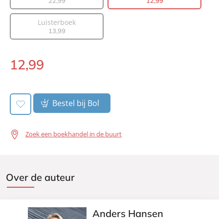
22
,
99
12
,
99
Uitgever:
Lev.
Verschijningsdatum:
10-01-2023
Luisterboek
13
,
99
12
,
99
E-
book:
Bestel bij Bol
Zoek een boekhandel in de buurt
Over de auteur
Anders Hansen