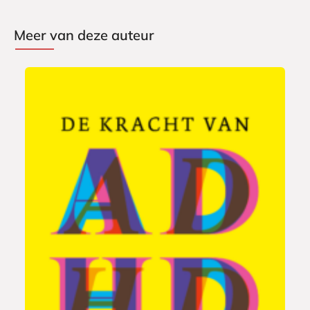
Meer van deze auteur
P
2
a