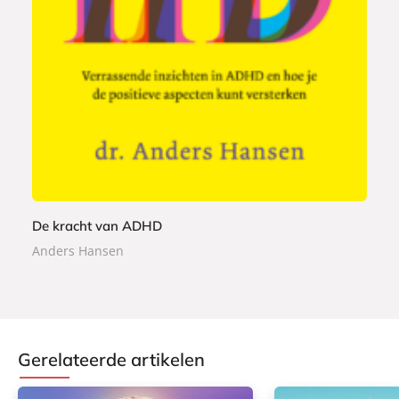
2
p
,
e
9
r
9
b
a
c
k
De kracht van ADHD
Anders Hansen
Gerelateerde artikelen