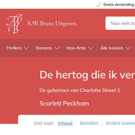
Gratis verzending
Zoeken
naar
boeken,
auteurs
Thrillers
Romans
Non-fictie
Alle boeken
en
uitgevers
De hertog die ik ve
De geheimen van Charlotte Street 1
Scarlett Peckham
Snel naar:
Inhoud
Bestellen
Andere boeken 