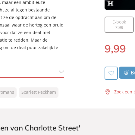
w, maar een ambitieuze
ht ze al tegen bestaande
mt ze de opdracht aan om de
E-book
nzaal waar de hertog een bruid
7
,
99
voor dat ze een deal met
atie te redden. Maar de
9
,
99
g om de deal puur zakelijk te
Luisterboek:
Be
Zoek een 
 romans
Scarlett Peckham
en van Charlotte Street'