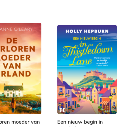
E
9
-
,
b
9
o
9
o
k
loren moeder van
Een nieuw begin in