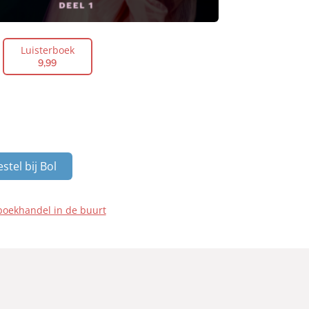
Luisterboek
9
,
99
stel bij Bol
boekhandel in de buurt