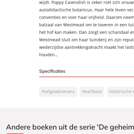
wijdt. Poppy Cavendish is zeker niet zo’n vrou
autodidactische botanicus. Haar hele leven vec
conventies en voor haar vrijheid. Daarom nee
balzaal van Westmead om te toveren in een tui
het hof kan maken. Dan zorgt een schandaal er
Westmead sluit om haar tuinderij en zijn reput
wederzijdse aantrekkingskracht maakt het lasti
houden…
Specificaties
ISBN:
9789046178010
Feelgoodromans
Heartbeat
Historische
NUR:
302
Type:
Luisterboek
Auteur(s):
Scarlett Peckham
Vertaler:
Rose van Veen
Andere boeken uit de serie 'De geheim
Voorlezer:
Gwen van Poorten