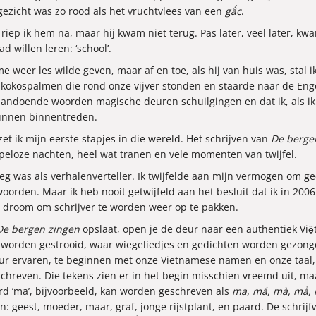
gezicht was zo rood als het vruchtvlees van een
gấc
.
,’ riep ik hem na, maar hij kwam niet terug. Pas later, veel later, k
 willen leren: ‘school’.
me weer les wilde geven, maar af en toe, als hij van huis was, stal ik
kospalmen die rond onze vijver stonden en staarde naar de Enge
aandoende woorden magische deuren schuilgingen en dat ik, als ik 
unnen binnentreden.
 zet ik mijn eerste stapjes in die wereld. Het schrijven van
De berge
apeloze nachten, heel wat tranen en vele momenten van twijfel.
noeg was als verhalenverteller. Ik twijfelde aan mijn vermogen om
woorden. Maar ik heb nooit getwijfeld aan het besluit dat ik in 20
jn droom om schrijver te worden weer op te pakken.
De bergen zingen
opslaat, open je de deur naar een authentiek V
 worden gestrooid, waar wiegeliedjes en gedichten worden gezongen
uur ervaren, te beginnen met onze Vietnamese namen en onze taal
chreven. Die tekens zien er in het begin misschien vreemd uit, maar
rd ‘ma’, bijvoorbeeld, kan worden geschreven als
ma, má, mà, mả,
: geest, moeder, maar, graf, jonge rijstplant, en paard. De schrijfw