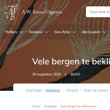
Zoeken
naar
boeken,
auteurs
Thrillers
Romans
Non-fictie
Alle boeken
en
uitgevers
Vele bergen te bek
20 augustus 2020
BLOG
Snel naar:
Inleiding
Inhoud
Over de auteur
Home
Artikelen
Vele bergen te beklimmen