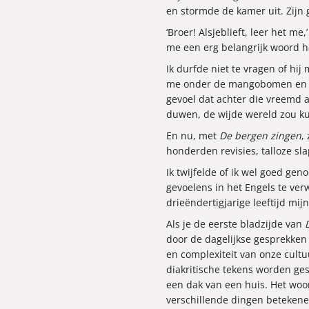
en stormde de kamer uit. Zijn 
‘Broer! Alsjeblieft, leer het me
me een erg belangrijk woord had
Ik durfde niet te vragen of hij 
me onder de mangobomen en ko
gevoel dat achter die vreemd 
duwen, de wijde wereld zou k
En nu, met
De bergen zingen
,
honderden revisies, talloze sl
Ik twijfelde of ik wel goed ge
gevoelens in het Engels te ver
drieëndertigjarige leeftijd mi
Als je de eerste bladzijde van
door de dagelijkse gesprekken
en complexiteit van onze cult
diakritische tekens worden ges
een dak van een huis. Het woo
verschillende dingen betekenen