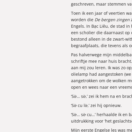
geschreven, maar stemmen vanu
Toen ik een jaar of veertien w
worden die
De bergen zingen
z
Engels. In Bạc Liêu, de stad i
een scholier die daarnaast op 
bestond alleen in de zwart-witf
begraafplaats, die tevens als
Pas halverwege mijn middelbar
schriftje mee naar huis bracht
aan mij zou leren. Ik was zo o
olielamp had aangestoken (we
aangetrokken om de wolken mugg
open en wees naar een vreemd
‘Sờ… sờ,’ zei ik hem na en br
‘Sờ cu lờ,’ zei hij opnieuw.
‘Sờ… sờ cu…’ herhaalde ik en b
uitdrukking voor ‘het geslach
Mijn eerste Engelse les was me