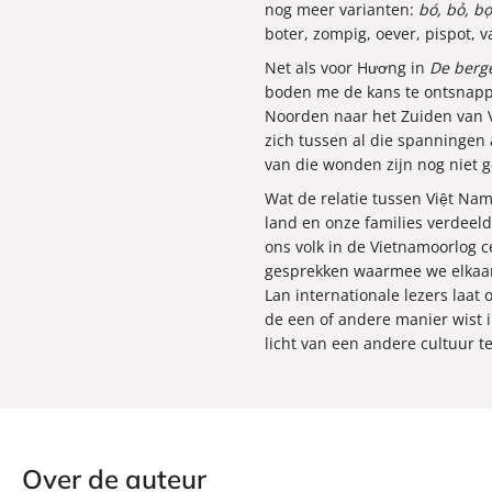
nog meer varianten:
bó, bỏ, bọ
boter, zompig, oever, pispot, 
Net als voor Hương in
De berg
boden me de kans te ontsnapp
Noorden naar het Zuiden van 
zich tussen al die spanningen
van die wonden zijn nog niet ge
Wat de relatie tussen Việt Na
land en onze families verdeelde
ons volk in de Vietnamoorlog c
gesprekken waarmee we elkaar 
Lan internationale lezers laa
de een of andere manier wist i
licht van een andere cultuur te
Over de auteur