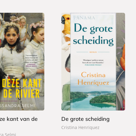
P
2
a
4
p
,
e
9
r
9
b
a
ze kant van de
De grote scheiding
c
Cristina Henriquez
k
ra Selmi