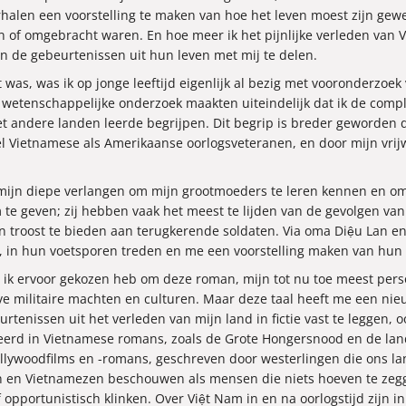
alen een voorstelling te maken van hoe het leven moest zijn gewe
n of omgebracht waren. En hoe meer ik het pijnlijke verleden van 
 de gebeurtenissen uit hun leven met mij te delen.
was, was ik op jonge leeftijd eigenlijk al bezig met vooronderzoek
e wetenschappelijke onderzoek maakten uiteindelijk dat ik de compl
met andere landen leerde begrijpen. Dit begrip is breder geworden
 Vietnamese als Amerikaanse oorlogsveteranen, en door mijn vrijw
mijn diepe verlangen om mijn grootmoeders te leren kennen en 
te geven; zij hebben vaak het meest te lijden van de gevolgen v
n troost te bieden aan terugkerende soldaten. Via oma Diệu Lan e
, in hun voetsporen treden en me een voorstelling maken van hun
at ik ervoor gekozen heb om deze roman, mijn tot nu toe meest perso
ieve militaire machten en culturen. Maar deze taal heeft me een n
tenissen uit het verleden van mijn land in fictie vast te leggen, 
erd in Vietnamese romans, zoals de Grote Hongersnood en de la
ollywoodfilms en -romans, geschreven door westerlingen die ons la
en en Vietnamezen beschouwen als mensen die niets hoeven te zegge
f opportunistisch klinken. Over Việt Nam in en na oorlogstijd zijn 