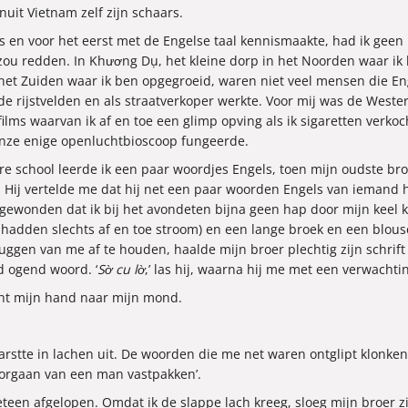
it Vietnam zelf zijn schaars.
as en voor het eerst met de Engelse taal kennismaakte, had ik geen 
ou redden. In Khương Dụ, het kleine dorp in het Noorden waar ik
n het Zuiden waar ik ben opgegroeid, waren niet veel mensen die E
de rijstvelden en als straatverkoper werkte. Voor mij was de Weste
ilms waarvan ik af en toe een glimp opving als ik sigaretten verkoc
 onze enige openluchtbioscoop fungeerde.
e school leerde ik een paar woordjes Engels, toen mijn oudste b
. Hij vertelde me dat hij net een paar woorden Engels van iemand h
pgewonden dat ik bij het avondeten bijna geen hap door mijn keel 
 hadden slechts af en toe stroom) en een lange broek en een blo
en van me af te houden, haalde mijn broer plechtig zijn schrift t
 ogend woord. ‘
Sờ cu lờ
,’ las hij, waarna hij me met een verwachti
acht mijn hand naar mijn mond.
arstte in lachen uit. De woorden die me net waren ontglipt klonke
tsorgaan van een man vastpakken’.
teen afgelopen. Omdat ik de slappe lach kreeg, sloeg mijn broer zi