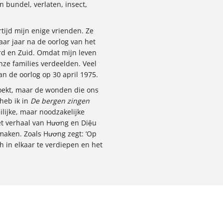
n bundel, verlaten, insect,
ijd mijn enige vrienden. Ze
r jaar na de oorlog van het
rd en Zuid. Omdat mijn leven
nze families verdeelden. Veel
an de oorlog op 30 april 1975.
boekt, maar de wonden die ons
 heb ik in
De bergen zingen
ilijke, maar noodzakelijke
et verhaal van Hương en Diệu
maken. Zoals Hương zegt: ‘Op
 in elkaar te verdiepen en het