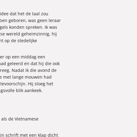
idee dat het de taal zou
 ben geboren, was geen leraar
ngels konden spreken. Ik was
rse wereld geheimzinnig, hij
ht op de stedelijke
roer op een middag een
ad geleerd en dat hij die ook
kreeg. Nadat ik die avond de
use met lange mouwen had
evoorschijn. Hij sloeg het
ngsvolle blik aankeek.
n als de Vietnamese
jn schrift met een klap dicht