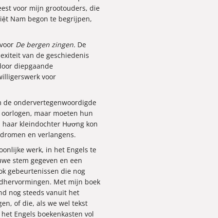
est voor mijn grootouders, die
Việt Nam begon te begrijpen,
 voor
De bergen zingen.
De
exiteit van de geschiedenis
 door diepgaande
illigerswerk voor
om de ondervertegenwoordigde
an oorlogen, maar moeten hun
n haar kleindochter Hương kon
 dromen en verlangens.
onlijke werk, in het Engels te
ieuwe stem gegeven en een
ook gebeurtenissen die nog
ndhervormingen. Met mijn boek
nd nog steeds vanuit het
n, of die, als we wel tekst
in het Engels boekenkasten vol