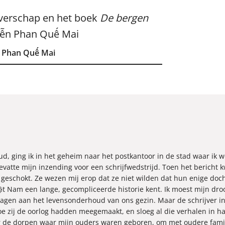
ijverschap en het boek
De bergen
ễn Phan Quế Mai
 Phan Quế Mai
 oud, ging ik in het geheim naar het postkantoor in de stad waar ik
evatte mijn inzending voor een schrijfwedstrijd. Toen het bericht 
eschokt. Ze wezen mij erop dat ze niet wilden dat hun enige doch
ệt Nam een lange, gecompliceerde historie kent. Ik moest mijn droo
agen aan het levensonderhoud van ons gezin. Maar de schrijver in m
oe zij de oorlog hadden meegemaakt, en sloeg al die verhalen in h
r de dorpen waar mijn ouders waren geboren, om met oudere famil