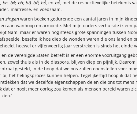
, bơ, bở, bờ, bô, bố, bồ,
en
bổ
, met de respectievelijke betekenis va
vader, maîtresse, en voedzaam.
en zingen
waren boeken gedurende een aantal jaren in mijn kindert
en aan wanhoop en armoede. Met mijn ouders verhuisde ik een paa
Việt Nam, maar er waren nog steeds grote spanningen tussen Noo
 afspeelde, besefte ik hoe diep de wonden waren die ons land en o
heeld, hoewel er vijfenveertig jaar verstreken is sinds het einde v
m en de Verenigde Staten betreft is er een enorme vooruitgang ge
n, zowel thuis als in de diaspora, blijven diep en pijnlijk. Daarom
entraal gesteld, in de hoop dat we ons zullen openstellen voor moe
bij het helingsproces kunnen helpen. Tegelijkertijd hoop ik dat h
t ontdekken dat we dezelfde eigenschappen delen die ons tot mens 
k dat er nooit meer oorlog zou komen als mensen bereid waren zich
 zien.’