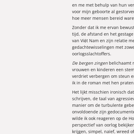
en me met behulp van hun verh
voor mijn geboorte al gestorve
hoe meer mensen bereid waren
Zonder dat ik me ervan bewust 
tijd, de afstand en het gestag
van Việt Nam en zijn relatie 
gedachtewisselingen met zowel
oorlogsslachtoffers.
De bergen zingen
belichaamt 
vrouwen en kinderen een stem 
verdriet verbergen om steun e
ik in de roman met hen praten
Het lijkt misschien ironisch d
schrijven, de taal van agress
manier om de turbulente gebeur
onvoldoende zijn gedocumente
wilde ik ook reageren op de H
perspectief van oorlog bekijk
krijgen, simpel, naïef, wreed o