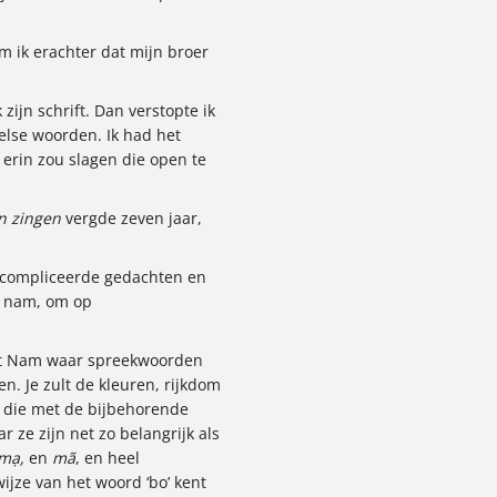
wam ik erachter dat mijn broer
 zijn schrift. Dan verstopte ik
lse woorden. Ik had het
erin zou slagen die open te
n zingen
vergde zeven jaar,
 gecompliceerde gedachten en
06 nam, om op
iệt Nam waar spreekwoorden
. Je zult de kleuren, rijkdom
, die met de bijbehorende
 ze zijn net zo belangrijk als
 mạ,
en
mã
, en heel
ijze van het woord ‘bo’ kent