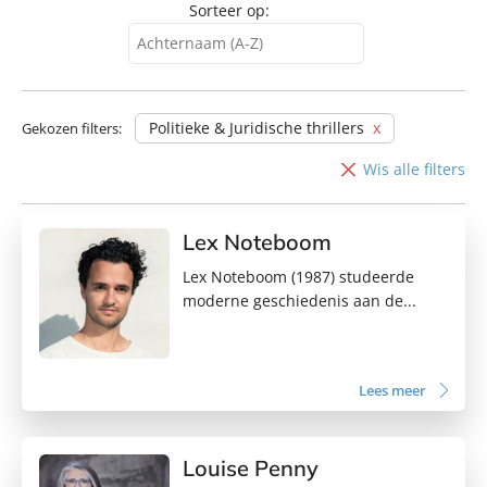
Sorteer op:
Achternaam (A-Z)
Achternaam (A-Z)
Achternaam (Z-A)
Politieke & Juridische thrillers
Gekozen filters:
Voornaam (A-Z)
Wis alle filters
Voornaam (Z-A)
Lex Noteboom
Lex Noteboom (1987) studeerde
moderne geschiedenis aan de...
Lees meer
Louise Penny