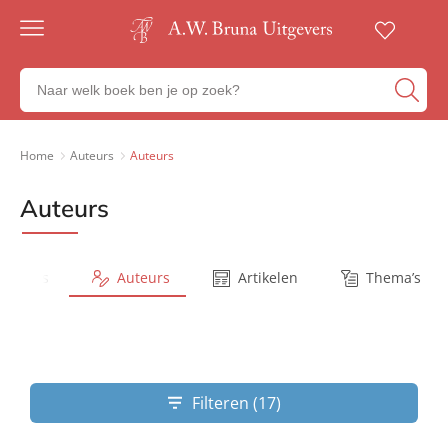
Gratis
verzending
Zoeken
Voor
naar
23:00
boeken,
besteld,
volgende
auteurs
Home
Auteurs
Auteurs
werkdag
en
in huis
uitgevers
Auteurs
Veilig
betalen
Gratis
retourneren
Series
Auteurs
Artikelen
Thema’s
Filteren (17)