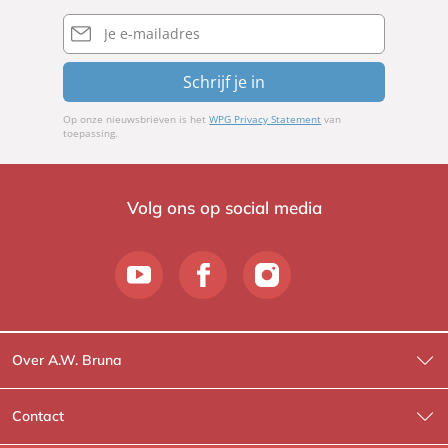
n
n
C
s
E-
n
g
mailadres
o
s
y
r
o
Schrijf je in
n
n
e
Op onze nieuwsbrieven is het
WPG Privacy Statement
van
l
toepassing.
i
a
S
Volg ons op social media
w
ä
r
d
Over A.W. Bruna
Wat wij doen
Contact
Wie is Wie?