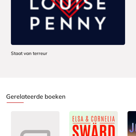
Staat van terreur
H
i
l
l
a
Gerelateerde boeken
r
y
R
o
d
h