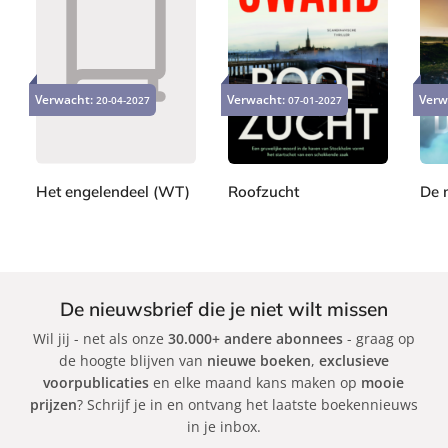
a
m
P
P
P
C
2
2
2
a
a
a
l
2
4
0
Verwacht:
Verwacht:
Verw
20-04-2027
07-01-2027
p
p
p
i
,
,
,
e
e
e
9
9
9
n
r
r
r
9
9
9
t
b
b
b
o
a
a
a
Het engelendeel (WT)
Roofzucht
De 
n
c
c
c
S
E
R
k
k
k
,
h
l
a
L
a
s
g
o
n
a
n
De nieuwsbrief die je niet wilt missen
u
n
S
a
i
Wil jij - net als onze
30.000+ andere abonnees
- graag op
a
w
r
s
de hoogte blijven van
nieuwe boeken
,
exclusieve
d
ä
J
e
voorpublicaties
en elke maand kans maken op
mooie
e
r
ó
P
prijzen
? Schrijf je in en ontvang het laatste boekennieuws
J
d
n
in je inbox.
e
o
,
a