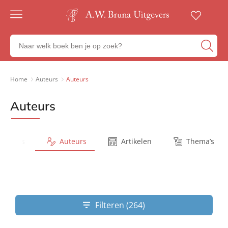
Gratis
verzending
Zoeken
Voor
naar
23:00
boeken,
besteld,
volgende
auteurs
Home
Auteurs
Auteurs
werkdag
en
in huis
uitgevers
Auteurs
Veilig
betalen
Gratis
retourneren
Series
Auteurs
Artikelen
Thema’s
Filteren (264)