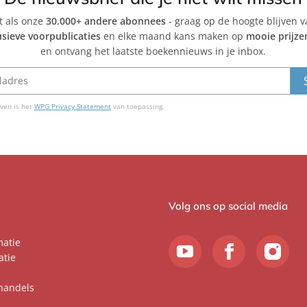
et als onze
30.000+ andere abonnees
- graag op de hoogte blijven 
usieve voorpublicaties
en elke maand kans maken op
mooie prijze
en ontvang het laatste boekennieuws in je inbox.
ven is het
WPG Privacy Statement
van toepassing.
Volg ons op social media
matie
atie
handels