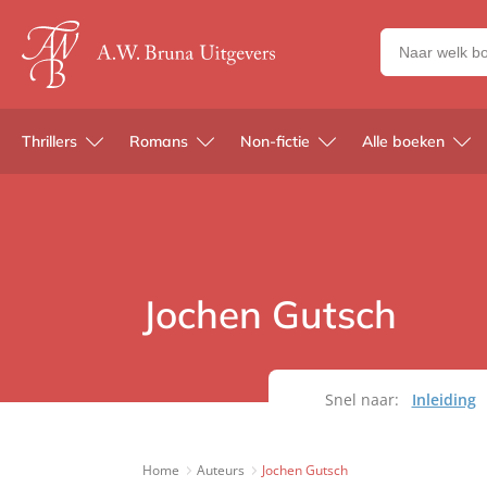
Zoeken
naar
boeken,
auteurs
Thrillers
Romans
Non-fictie
Alle boeken
en
uitgevers
Jochen Gutsch
Snel naar:
Inleiding
Home
Auteurs
Jochen Gutsch