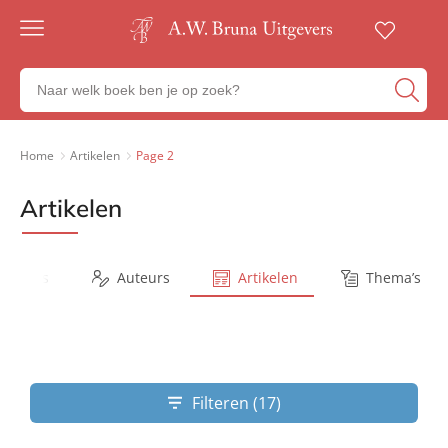
Gratis
verzending
Zoeken
Voor
naar
23:00
boeken,
besteld,
volgende
auteurs
Home
Artikelen
Page 2
werkdag
en
in huis
uitgevers
Artikelen
Veilig
betalen
Gratis
retourneren
Series
Auteurs
Artikelen
Thema’s
Filteren (17)