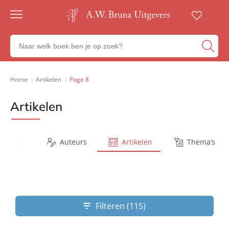
Gratis
verzending
Zoeken
Voor
naar
23:00
boeken,
besteld,
volgende
auteurs
Home
Artikelen
Page 8
werkdag
en
in huis
uitgevers
Artikelen
Veilig
betalen
Gratis
retourneren
Series
Auteurs
Artikelen
Thema’s
Filteren (115)