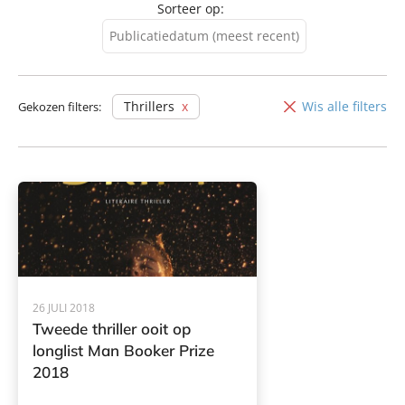
Sorteer op:
Publicatiedatum (meest recent)
Publicatiedatum (meest
recent)
Thrillers
Wis alle filters
Gekozen filters:
Publicatiedatum (minst
recent)
26 JULI 2018
Tweede thriller ooit op
longlist Man Booker Prize
2018