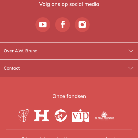
Volg ons op social media
Over A.W. Bruna
Wat wij doen
Contact
Wie is Wie?
Contactinformatie
A.W. Bruna Fictie
Route-informatie
Onze fondsen
Lev. boeken
Voor de pers
Heartbeat
Voor de boekhandels
De Crime Compagnie
Special sales