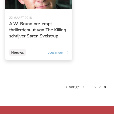
22 MAART 2018
A.W. Bruna pre-empt
thrillerdebuut van The Killing-
schrijver Søren Sveistrup
Nieuws
Lees meer
vorige
1
…
6
7
8