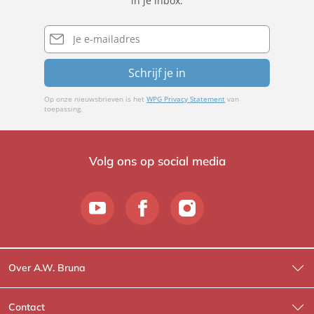
in je inbox.
E-
mailadres
Schrijf je in
Op onze nieuwsbrieven is het
WPG Privacy Statement
van
toepassing.
Volg ons op social media
Over A.W. Bruna
Wat wij doen
Contact