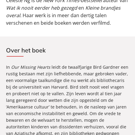
Celeste Ng is de
New York Times
-bestsellerauteur van
Wat ik nooit eerder heb gezegd
en
Kleine brandjes
overal
. Haar werk is in meer dan dertig talen
verschenen en beide boeken werden verfilmd.
Over het boek
In
Our Missing Hearts
leidt de twaalfjarige Bird Gardner een
rustig bestaan met zijn liefhebbende, maar gebroken vader,
een voormalige taalkundige die nu werkt als bibliothecaris
bij de universiteit van Harvard. Bird stelt nooit veel vragen
en probeert niet op te vallen. Zijn leven wordt al tien jaar
lang geregeerd door wetten die zijn opgesteld om de
‘Amerikaanse cultuur’ te behouden, in de nasleep van jaren
van economische instabiliteit en geweld. Om de vrede te
bewaren en de welvaart te herstellen, mogen de
autoriteiten kinderen van dissidenten verhuizen, vooral die
van Aziatische afkomst, en zijn bibliotheken gedwongen