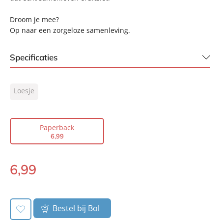
Droom je mee?
Op naar een zorgeloze samenleving.
Specificaties
ISBN:
9789400512436
Loesje
NUR:
310
Type:
Paperback
Auteur(s):
Loesje
Paperback
6
,
99
Prijs:
6
,
99
Aantal pagina's:
192
6
,
99
Uitgever:
Lev.
Paperback:
Verschijningsdatum:
07-04-2020
Bestel bij Bol