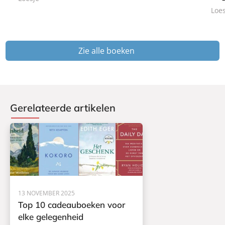
k
k
Loes
Zie alle boeken
Gerelateerde artikelen
13 NOVEMBER 2025
Top 10 cadeauboeken voor
elke gelegenheid