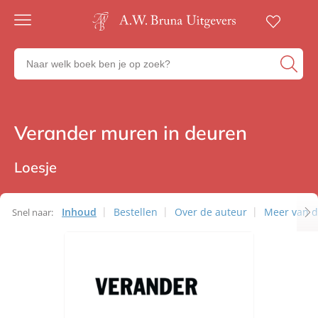
Gratis
verzending
Zoeken
Voor
naar
23:00
boeken,
besteld,
volgende
auteurs
werkdag
en
Verander muren in deuren
Boeken
in huis
uitgevers
Veilig
betalen
Loesje
Gratis
retourneren
Inhoud
Bestellen
Over de auteur
Meer van d
Snel naar: