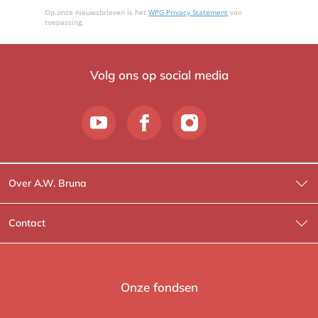
Op onze nieuwsbrieven is het
WPG Privacy Statement
van
toepassing.
Volg ons op social media
Over A.W. Bruna
Wat wij doen
Contact
Wie is Wie?
Contactinformatie
A.W. Bruna Fictie
Route-informatie
Onze fondsen
Lev. boeken
Voor de pers