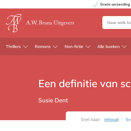
Gratis verzending
Zoeken
naar
boeken,
auteurs
Thrillers
Romans
Non-fictie
Alle boeken
en
uitgevers
Een definitie van s
Susie Dent
Snel naar:
Inhoud
Be