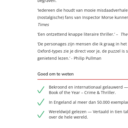
begraven.
‘Iedereen die houdt van mooie misdaadverhale
(nostalgische) fans van Inspector Morse kunn
Times
‘Een ontzettend knappe literaire thriller.’ –
The
‘De personages zijn mensen die ik graag in het
Oxford-types zie je direct voor je, de puzzel is 
genietend lezen.’ - Philip Pullman
Goed om te weten
Bekroond en internationaal gelauwerd — 
Book of the Year – Crime & Thriller.
In Engeland al meer dan 50.000 exemplar
Wereldwijd gelezen — Vertaald in tien tal
over de hele wereld.