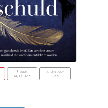
E-book
Luisterboek
14
,
99
4
,
99
15
,
99