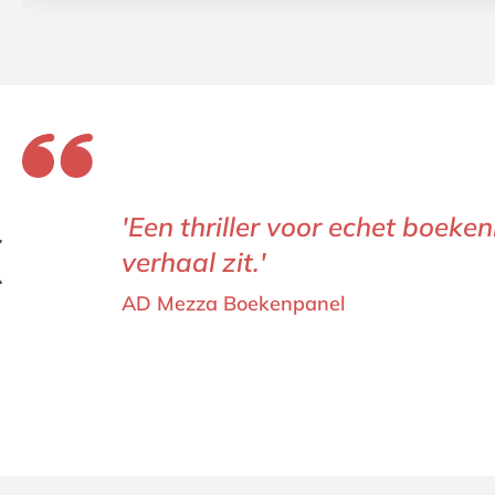
‘De personages zijn mensen die
voor je, de puzzel is slim uit
Philip Pullman