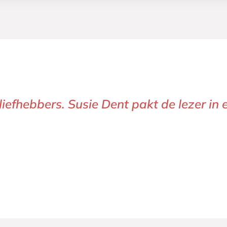
 ik graag in het echt zou willen kennen;
gewerkt. Dit was genietend lezen.’