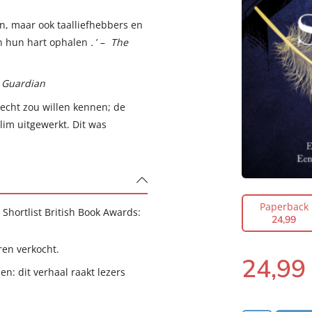
n, maar ook taalliefhebbers en
en hun hart ophalen
.
’ –
The
 Guardian
 echt zou willen kennen; de
slim uitgewerkt. Dit was
Paperback
Shortlist British Book Awards:
24
,
99
en verkocht.
24
,
99
Paperback:
en: dit verhaal raakt lezers