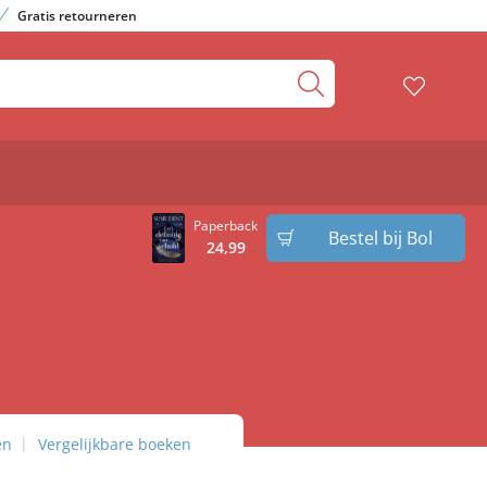
Gratis retourneren
Paperback
Bestel bij Bol
24
,
99
en
Vergelijkbare boeken