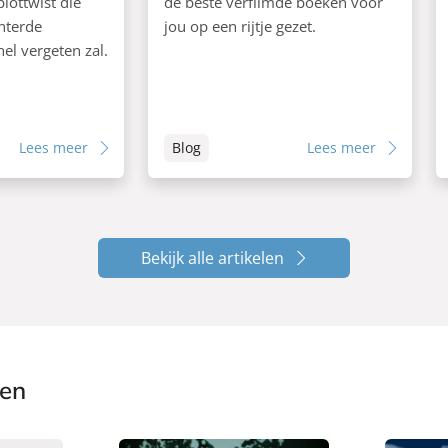
plottwist die
de beste verfilmde boeken voor
nterde
jou op een rijtje gezet.
snel vergeten zal.
Lees meer
Blog
Lees meer
Bekijk alle artikelen
ken