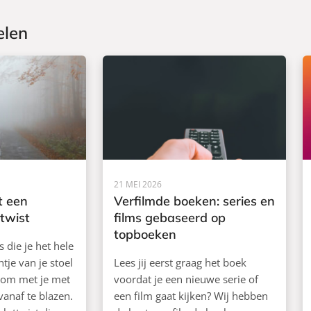
elen
21 MEI 2026
t een
Verfilmde boeken: series en
twist
films gebaseerd op
topboeken
rs die je het hele
tje van je stoel
Lees jij eerst graag het boek
 om met je met
voordat je een nieuwe serie of
 vanaf te blazen.
een film gaat kijken? Wij hebben