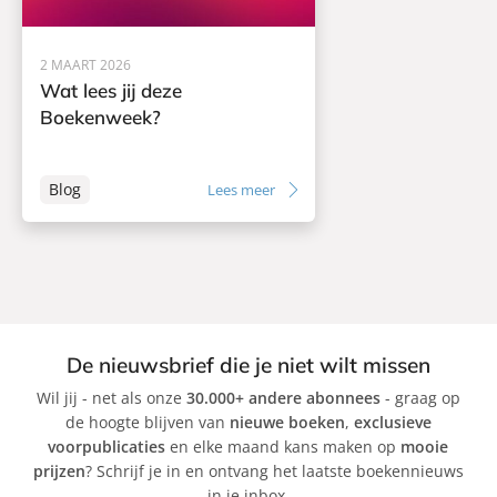
o
,
a
n
C
s
g
o
s
2 MAART 2026
r
o
Wat lees jij deze
n
n
Boekenweek?
e
l
Blog
Lees meer
i
a
S
w
ä
r
d
De nieuwsbrief die je niet wilt missen
Wil jij - net als onze
30.000+ andere abonnees
- graag op
de hoogte blijven van
nieuwe boeken
,
exclusieve
voorpublicaties
en elke maand kans maken op
mooie
prijzen
? Schrijf je in en ontvang het laatste boekennieuws
in je inbox.