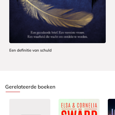
b
a
c
k
Een definitie van schuld
S
u
s
i
e
Gerelateerde boeken
D
e
n
t