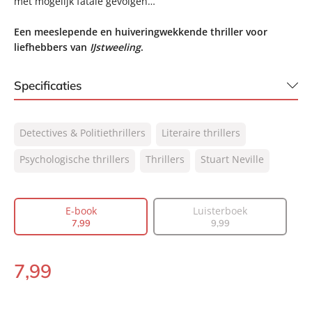
met mogelijk fatale gevolgen…
Een meeslepende en huiveringwekkende thriller voor
liefhebbers van
IJstweeling
.
Specificaties
ISBN:
9789044974959
Detectives & Politiethrillers
Literaire thrillers
NUR:
305
Type:
Psychologische thrillers
E-book
Thrillers
Stuart Neville
Auteur(s):
Stuart Neville
Prijs:
7
,
99
E-book
Luisterboek
Aantal pagina's:
344
7
,
99
9
,
99
Uitgever:
A.W. Bruna Uitgevers
Verschijningsdatum:
12-09-2016
7
,
99
E-
book: