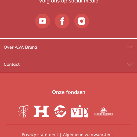
Volg ons op social media
Over A.W. Bruna
Wat wij doen
Contact
Wie is Wie?
Contactinformatie
A.W. Bruna Fictie
Route-informatie
Onze fondsen
Lev. boeken
Voor de pers
Heartbeat
Voor de boekhandels
De Crime Compagnie
Special sales
Privacy statement
|
Algemene voorwaarden
|