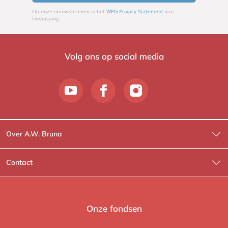
Op onze nieuwsbrieven is het
WPG Privacy Statement
van
toepassing.
Volg ons op social media
Over A.W. Bruna
Wat wij doen
Contact
Wie is Wie?
Contactinformatie
A.W. Bruna Fictie
Route-informatie
Onze fondsen
Lev. boeken
Voor de pers