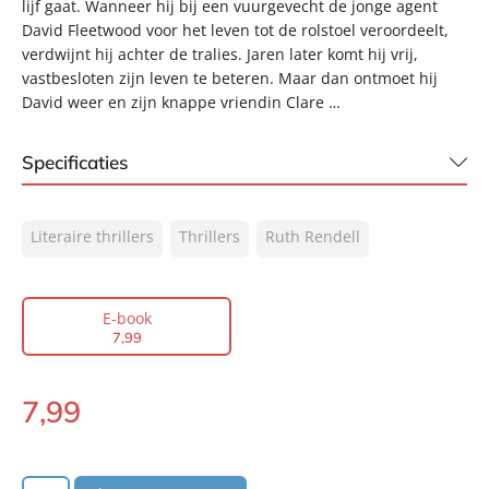
lijf gaat. Wanneer hij bij een vuurgevecht de jonge agent
David Fleetwood voor het leven tot de rolstoel veroordeelt,
verdwijnt hij achter de tralies. Jaren later komt hij vrij,
vastbesloten zijn leven te beteren. Maar dan ontmoet hij
David weer en zijn knappe vriendin Clare …
Specificaties
ISBN:
9789044961331
Literaire thrillers
Thrillers
Ruth Rendell
NUR:
305
Type:
E-book
Auteur(s):
Ruth Rendell
E-book
7
,
99
Vertaler:
Gerard Grasman
Prijs:
7
,
99
7
,
99
Aantal pagina's:
320
E-
Uitgever:
book:
A.W. Bruna Uitgevers
Verschijningsdatum:
05-08-2015