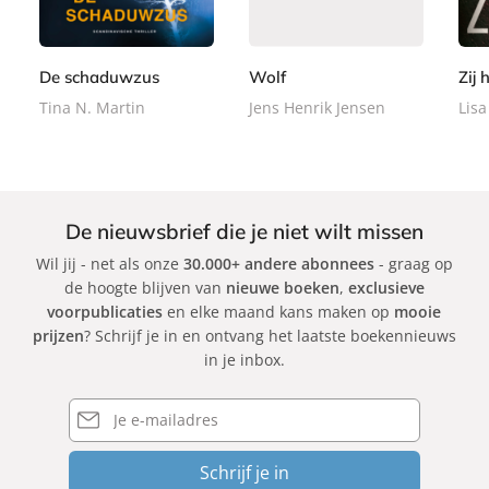
,
,
,
e
e
e
9
9
9
r
r
r
9
9
9
b
b
b
De schaduwzus
Wolf
Zij 
a
a
a
Tina N. Martin
Jens Henrik Jensen
Lisa
c
c
c
k
k
k
De nieuwsbrief die je niet wilt missen
Wil jij - net als onze
30.000+ andere abonnees
- graag op
de hoogte blijven van
nieuwe boeken
,
exclusieve
voorpublicaties
en elke maand kans maken op
mooie
prijzen
? Schrijf je in en ontvang het laatste boekennieuws
in je inbox.
E-
mailadres
Schrijf je in