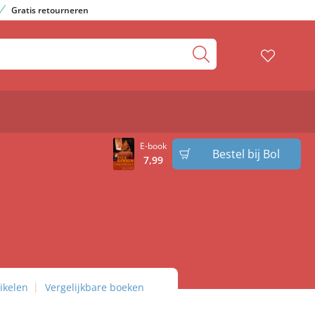
Gratis retourneren
E-book
Bestel bij Bol
7
,
99
ikelen
Vergelijkbare boeken