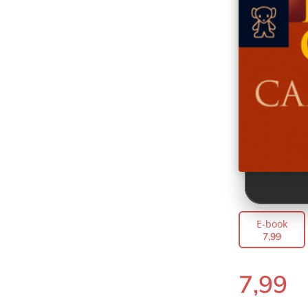
E-book
7
,
99
7
,
99
E-
book: