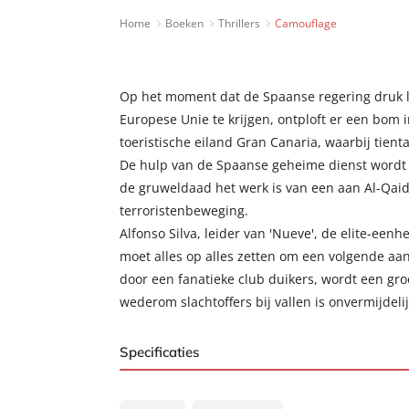
Home
Boeken
Thrillers
Camouflage
Op het moment dat de Spaanse regering druk 
Europese Unie te krijgen, ontploft er een bom
toeristische eiland Gran Canaria, waarbij tient
De hulp van de Spaanse geheime dienst wordt i
de gruweldaad het werk is van een aan Al-Qai
terroristenbeweging.
Alfonso Silva, leider van 'Nueve', de elite-een
moet alles op alles zetten om een volgende aa
door een fanatieke club duikers, wordt een gro
wederom slachtoffers bij vallen is onvermijdelij
Specificaties
ISBN:
9789044963816