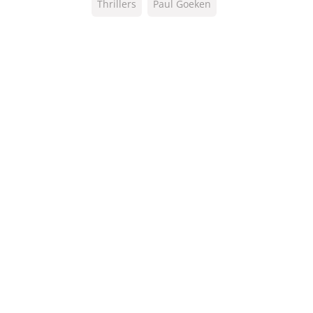
Thrillers
Paul Goeken
NUR:
332
Type:
E-book
Auteur(s):
Paul Goeken
Prijs:
7
,
99
Aantal pagina's:
301
Uitgever:
A.W. Bruna Uitgevers
Verschijningsdatum:
24-08-2009