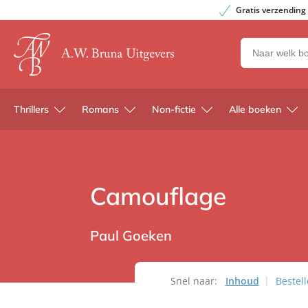
Gratis verzending
Zoeken
naar
boeken,
auteurs
Thrillers
Romans
Non-fictie
Alle boeken
en
uitgevers
Camouflage
Paul Goeken
Snel naar:
Inhoud
Bestel