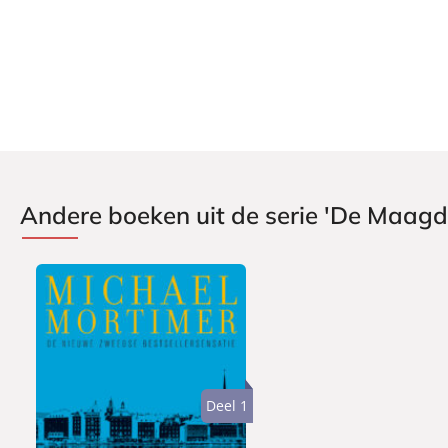
Aantal pagina's:
520
Uitgever:
A.W. Bruna Uitgevers
Verschijningsdatum:
09-02-2015
Andere boeken uit de serie 'De Maag
Deel 1