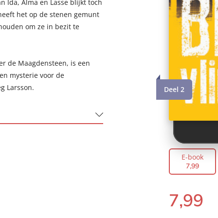
n Ida, Alma en Lasse blijkt toch
heeft het op de stenen gemunt
houden om ze in bezit te
ver de Maagdensteen, is een
 en mysterie voor de
eg Larsson.
Deel 2
E-book
7
,
99
7
,
99
 Wiveca Jongeneel
E-
book: