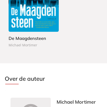
E
7
-
,
b
9
o
9
o
k
De Maagdensteen
Michael Mortimer
Over de auteur
Michael Mortimer