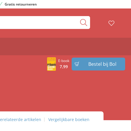
Gratis retourneren
E-book
Bestel bij Bol
7
,
99
erelateerde artikelen
Vergelijkbare boeken