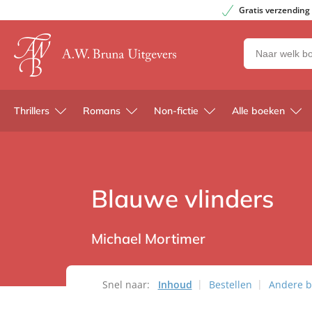
Gratis verzending
Zoeken
naar
boeken,
auteurs
Thrillers
Romans
Non-fictie
Alle boeken
en
uitgevers
Blauwe vlinders
Michael Mortimer
Snel naar:
Inhoud
Bestellen
Andere b