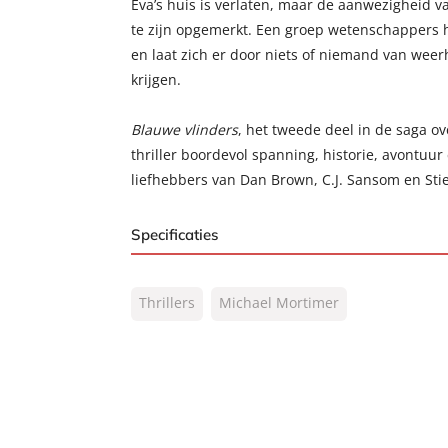
Eva’s huis is verlaten, maar de aanwezigheid va
te zijn opgemerkt. Een groep wetenschappers 
en laat zich er door niets of niemand van weer
krijgen.
Blauwe vlinders
, het tweede deel in de saga o
thriller boordevol spanning, historie, avontuur
liefhebbers van Dan Brown, C.J. Sansom en Sti
Specificaties
ISBN:
9789044972078
Thrillers
Michael Mortimer
NUR:
332
Type:
E-book
Auteur(s):
Michael Mortimer
Vertaler:
Elina van der Heijden,
Prijs:
7
,
99