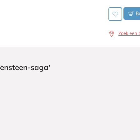
Be
Zoek een 
densteen-saga'