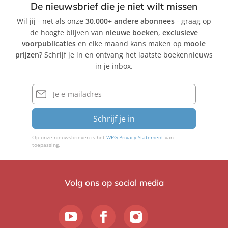
De nieuwsbrief die je niet wilt missen
a
a
Wil jij - net als onze
30.000+ andere abonnees
- graag op
e
e
de hoogte blijven van
nieuwe boeken
,
exclusieve
l
l
voorpublicaties
en elke maand kans maken op
mooie
M
M
prijzen
? Schrijf je in en ontvang het laatste boekennieuws
o
o
in je inbox.
r
r
t
t
E-
i
mailadres
i
m
m
Schrijf je in
e
e
r
r
Op onze nieuwsbrieven is het
WPG Privacy Statement
van
toepassing.
Volg ons op social media