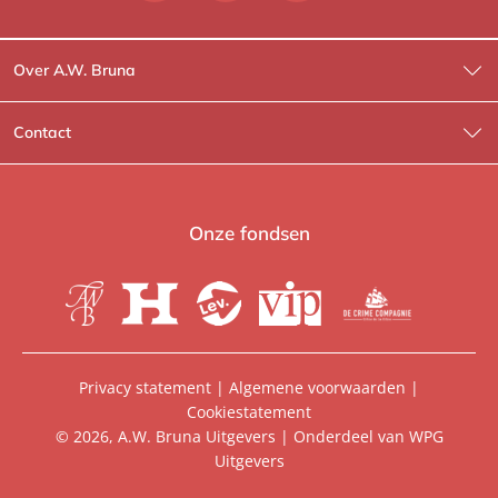
Over A.W. Bruna
Wat wij doen
Contact
Wie is Wie?
Contactinformatie
A.W. Bruna Fictie
Route-informatie
Onze fondsen
Lev. boeken
Voor de pers
Heartbeat
Voor de boekhandels
De Crime Compagnie
Special sales
Privacy statement
|
Algemene voorwaarden
|
Cookiestatement
Aanbiedingsbrochures
Manuscripten
© 2026, A.W. Bruna Uitgevers | Onderdeel van
WPG
Uitgevers
Vacatures
Foreign rights