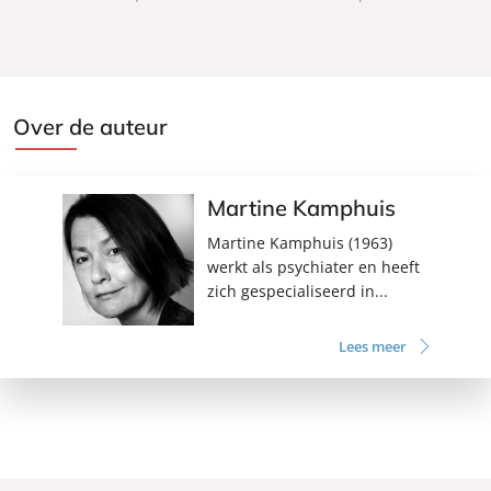
r
r
b
b
o
o
e
e
k
k
Over de auteur
Martine Kamphuis
Martine Kamphuis (1963)
werkt als psychiater en heeft
zich gespecialiseerd in...
Lees meer