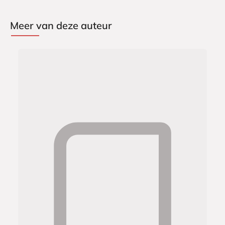
Meer van deze auteur
L
1
u