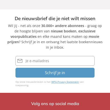
De nieuwsbrief die je niet wilt missen
Wil jij - net als onze
30.000+ andere abonnees
- graag op
de hoogte blijven van
nieuwe boeken
,
exclusieve
voorpublicaties
en elke maand kans maken op
mooie
prijzen
? Schrijf je in en ontvang het laatste boekennieuws
in je inbox.
E-
mailadres
Schrijf je in
Op onze nieuwsbrieven is het
WPG Privacy Statement
van
toepassing.
Volg ons op social media