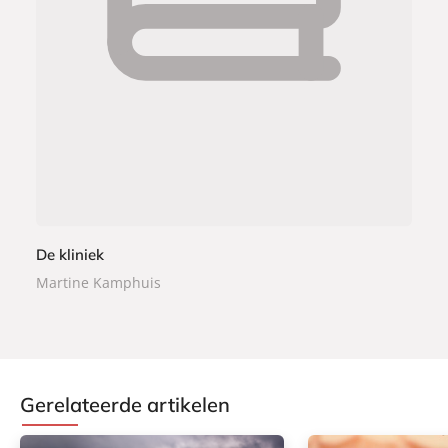
1
i
,
s
9
t
9
e
r
b
o
e
k
De kliniek
Martine Kamphuis
Gerelateerde artikelen