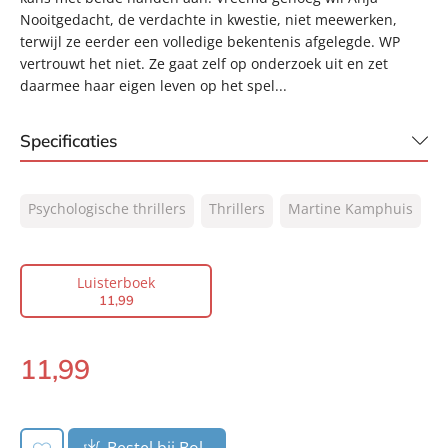
Nooitgedacht, de verdachte in kwestie, niet meewerken,
terwijl ze eerder een volledige bekentenis afgelegde. WP
vertrouwt het niet. Ze gaat zelf op onderzoek uit en zet
daarmee haar eigen leven op het spel...
Specificaties
ISBN:
9789046173053
Psychologische thrillers
Thrillers
Martine Kamphuis
NUR:
332
Type:
Luisterboek
Auteur(s):
Martine Kamphuis
Luisterboek
11
,
99
Voorlezer:
Sandra Mattie
Prijs:
11
,
99
11
,
99
Duur:
7 uur en 15 minuten
Luisterboek:
Uitgever:
AW Bruna
Verschijningsdatum:
12-07-2019
Bestel bij Bol