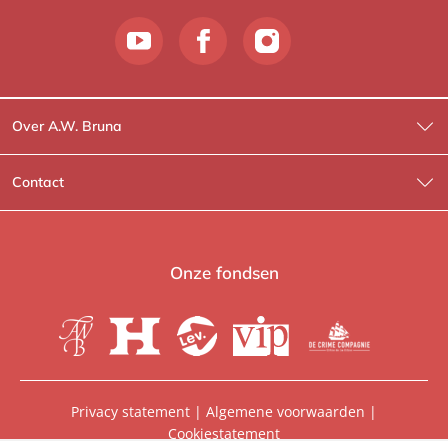
Over A.W. Bruna
Wat wij doen
Contact
Wie is Wie?
Contactinformatie
A.W. Bruna Fictie
Route-informatie
Onze fondsen
Lev. boeken
Voor de pers
Heartbeat
Voor de boekhandels
De Crime Compagnie
Special sales
Privacy statement
|
Algemene voorwaarden
|
Cookiestatement
Aanbiedingsbrochures
Manuscripten