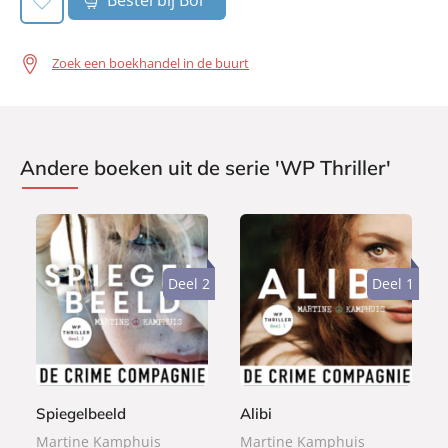
Zoek een boekhandel in de buurt
Andere boeken uit de serie 'WP Thriller'
Deel 2
Deel 1
L
L
1
1
u
u
1
1
i
i
,
,
s
s
9
9
Spiegelbeeld
Alibi
t
t
9
9
e
e
Martine Kamphuis
Martine Kamphuis