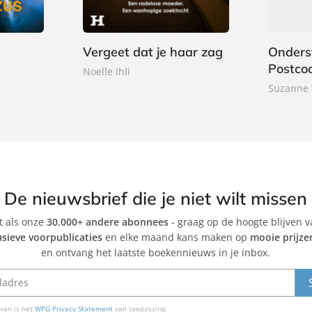
9
5
o
r
k
b
Vergeet dat je haar zag
Onders
a
Postcod
c
Noelle Ihli
k
Suzanne
De nieuwsbrief die je niet wilt missen
et als onze
30.000+ andere abonnees
- graag op de hoogte blijven 
usieve voorpublicaties
en elke maand kans maken op
mooie prijze
en ontvang het laatste boekennieuws in je inbox.
ven is het
WPG Privacy Statement
van toepassing.