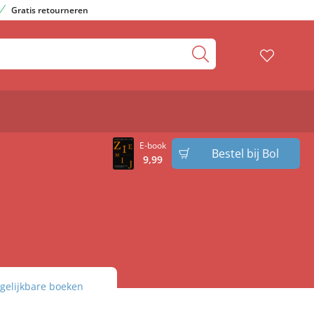
Gratis retourneren
E-book
Bestel bij Bol
9
,
99
gelijkbare boeken