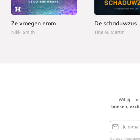
9
9
o
r
9
k
b
a
Ze vroegen erom
De schaduwzus
c
Nikki Smith
Tina N. Martin
k
Wil jij - n
boeken
,
excl
E-
mailadres
Op onze nieuwsbrie