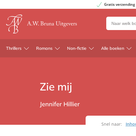
Gratis verzending
Zoeken
naar
boeken,
auteurs
Thrillers
Romans
Non-fictie
Alle boeken
en
uitgevers
Zie mij
Jennifer Hillier
Snel naar:
Inho