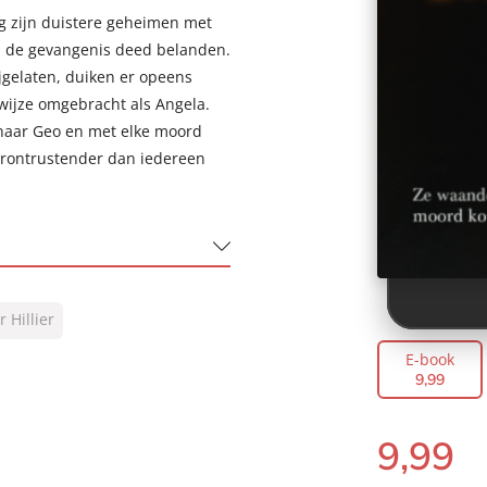
eg zijn duistere geheimen met
in de gevangenis deed belanden.
jgelaten, duiken er opeens
wijze omgebracht als Angela.
 naar Geo en met elke moord
verontrustender dan iedereen
r Hillier
E-book
9
,
99
9
,
99
E-
book: