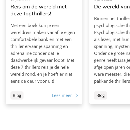
Reis om de wereld met
De wereld van 
deze topthrillers!
Binnen het thrille
Met een boek kun je een
psychologische thr
wereldreis maken vanaf je eigen
Psychologische thr
comfortabele bank en met een
als lezer, met hu
thriller ervaar je spanning en
spanning, mysterie
adrenaline zonder dat je
Onder de grote n
daadwerkelijk gevaar loopt. Met
genre heeft Lisa J
deze 7 thrillers reis je de hele
afgelopen jaren o
wereld rond, en je hoeft er niet
ware meester, di
eens de deur voor uit!
pakkende thrillers 
Blog
Lees meer
Blog