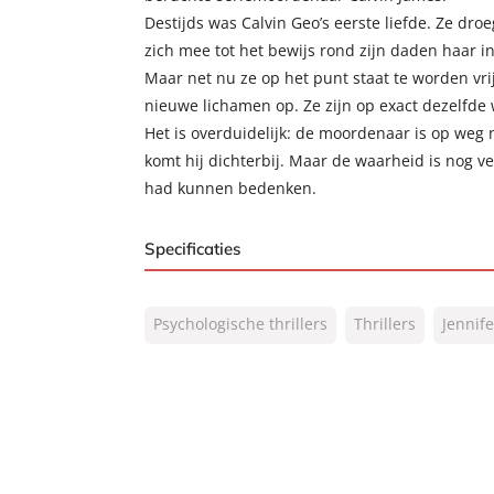
Destijds was Calvin Geo’s eerste liefde. Ze dro
zich mee tot het bewijs rond zijn daden haar 
Maar net nu ze op het punt staat te worden vri
nieuwe lichamen op. Ze zijn op exact dezelfde 
Het is overduidelijk: de moordenaar is op weg
komt hij dichterbij. Maar de waarheid is nog 
had kunnen bedenken.
Specificaties
ISBN:
9789044977691
Psychologische thrillers
Thrillers
Jennife
NUR:
332
Type:
E-book
Auteur(s):
Jennifer Hillier
Prijs:
9
,
99
Aantal pagina's:
384
Uitgever:
AW Bruna