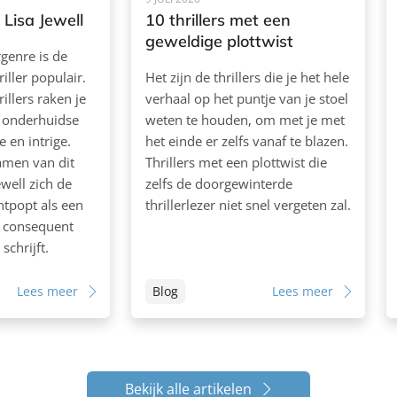
Lisa Jewell
10 thrillers met een
geweldige plottwist
rgenre is de
iller populair.
Het zijn de thrillers die je het hele
illers raken je
verhaal op het puntje van je stoel
n onderhuidse
weten te houden, om met je met
 en intrige.
het einde er zelfs vanaf te blazen.
amen van dit
Thrillers met een plottwist die
ewell zich de
zelfs de doorgewinterde
ntpopt als een
thrillerlezer niet snel vergeten zal.
e consequent
schrijft.
Lees meer
Blog
Lees meer
Bekijk alle artikelen