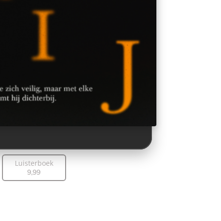
Luisterboek
9
,
99