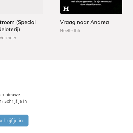
9
o
k
troom (Special
Vraag naar Andrea
eloterij)
Noelle Ihli
 Vermeer
van
nieuwe
n
? Schrijf je in
Schrijf je in