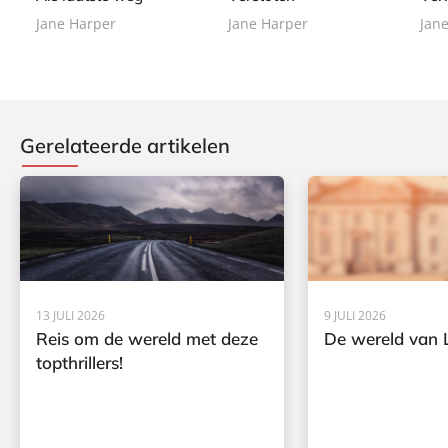
a
a
a
Jane Harper
Jane Harper
Jan
c
c
c
k
k
k
Gerelateerde artikelen
13 JULI 2026
9 JULI 2026
Reis om de wereld met deze
De wereld van L
topthrillers!