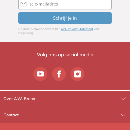
mailadres
Schrijf je in
Op onze nieuwsbrieven is het
WPG Privacy Statement
van
toepassing.
Volg ons op social media
Over A.W. Bruna
Wat wij doen
Contact
Wie is Wie?
Contactinformatie