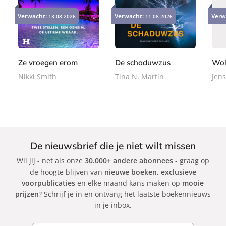
E
P
P
9
2
2
-
a
a
Verwacht:
Verwacht:
Verw
13-08-2026
11-08-2026
,
4
2
b
p
p
9
,
,
o
e
e
9
9
9
o
r
r
9
9
k
b
b
Ze vroegen erom
De schaduwzus
Wol
a
a
Nikki Smith
Tina N. Martin
Jens
c
c
k
k
De nieuwsbrief die je niet wilt missen
Wil jij - net als onze
30.000+ andere abonnees
- graag op
de hoogte blijven van
nieuwe boeken
,
exclusieve
voorpublicaties
en elke maand kans maken op
mooie
prijzen
? Schrijf je in en ontvang het laatste boekennieuws
in je inbox.
E-