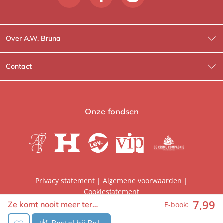
Over A.W. Bruna
Wat wij doen
Contact
Wie is Wie?
Contactinformatie
A.W. Bruna Fictie
Route-informatie
Onze fondsen
Lev. boeken
Voor de pers
Heartbeat
Voor de boekhandels
De Crime Compagnie
Special sales
Privacy statement
|
Algemene voorwaarden
|
Cookiestatement
Aanbiedingsbrochures
Manuscripten
7
,
99
© 2026, A.W. Bruna Uitgevers | Onderdeel van
WPG
Ze komt nooit meer ter…
E-book:
Uitgevers
Vacatures
Foreign rights