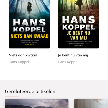
E
E
7
7
-
-
,
,
b
b
9
9
o
o
9
9
o
o
k
k
Niets dan kwaad
Je bent nu van mij
Hans Koppel
Hans Koppel
Gerelateerde artikelen