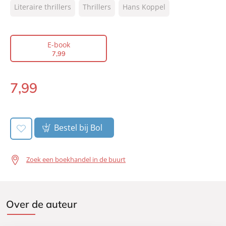
Literaire thrillers
Thrillers
Hans Koppel
NUR:
305
Type:
E-book
Auteur(s):
Hans Koppel
E-book
7
,
99
Vertaler:
Corry van Bree
Prijs:
7
,
99
7
,
99
Aantal pagina's:
224
E-
Uitgever:
book:
A.W. Bruna Uitgevers
Verschijningsdatum:
24-05-2012
Bestel bij Bol
Zoek een boekhandel in de buurt
Over de auteur