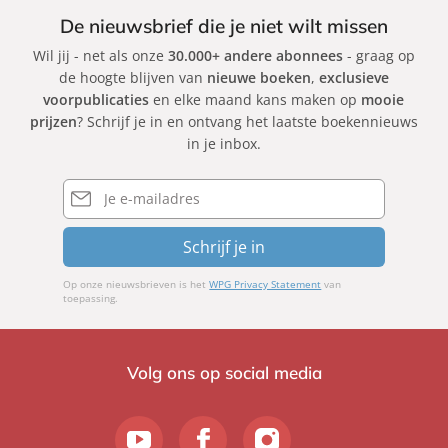
De nieuwsbrief die je niet wilt missen
Wil jij - net als onze
30.000+ andere abonnees
- graag op
de hoogte blijven van
nieuwe boeken
,
exclusieve
voorpublicaties
en elke maand kans maken op
mooie
prijzen
? Schrijf je in en ontvang het laatste boekennieuws
in je inbox.
E-
mailadres
Schrijf je in
Op onze nieuwsbrieven is het
WPG Privacy Statement
van
toepassing.
Volg ons op social media