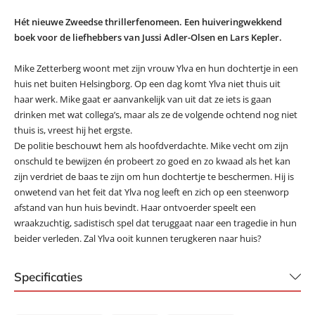
Hét nieuwe Zweedse thrillerfenomeen. Een huiveringwekkend
boek voor de liefhebbers van Jussi Adler-Olsen en Lars Kepler.
Mike Zetterberg woont met zijn vrouw Ylva en hun dochtertje in een
huis net buiten Helsingborg. Op een dag komt Ylva niet thuis uit
haar werk. Mike gaat er aanvankelijk van uit dat ze iets is gaan
drinken met wat collega’s, maar als ze de volgende ochtend nog niet
thuis is, vreest hij het ergste.
De politie beschouwt hem als hoofdverdachte. Mike vecht om zijn
onschuld te bewijzen én probeert zo goed en zo kwaad als het kan
zijn verdriet de baas te zijn om hun dochtertje te beschermen. Hij is
onwetend van het feit dat Ylva nog leeft en zich op een steenworp
afstand van hun huis bevindt. Haar ontvoerder speelt een
wraakzuchtig, sadistisch spel dat teruggaat naar een tragedie in hun
beider verleden. Zal Ylva ooit kunnen terugkeren naar huis?
Specificaties
ISBN:
9789044965940