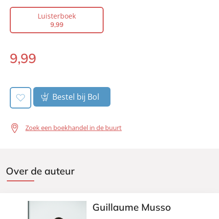
Auteur(s):
Guillaume Musso
Luisterboek
9
,
99
Voorlezer:
Margo Dames
Prijs:
9
,
99
9
,
99
Duur:
8 uur en 5 minuten
Luisterboek:
Uitgever:
AW Bruna
Verschijningsdatum:
21-10-2019
Bestel bij Bol
Zoek een boekhandel in de buurt
Over de auteur
Guillaume Musso