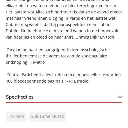
elkaar niet en weten niet hoe ze hier terechtgekomen zijn.
Het laatste wat Alice zich herinnert is dat ze de avond ervoor
met haar vriendinnen uit ging in Parijs en het laatste wat
Gabriel nog weet is dat hij pianospeelde in een club in
Dublin. Nu heeft Alice een vreemd wapen in de binnenzak
van haar jas en bloed op haar shirt. Onmogelijk? En toch...
'Onvoorspelbaar en aangrijpend: deze psychologische
thriller beneemt je de adem tot aan de spectaculaire
ontknoping.' - Metro
'Central Park heeft alles in zich om een bestseller te worden.
400 bloedspannende pagina's!' - RTL (radio)
Specificaties
ISBN:
9789046173350
Thrillers
Guillaume Musso
NUR:
332
Type:
Luisterboek