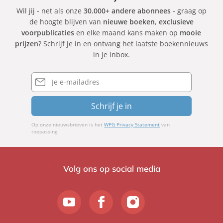
Wil jij - net als onze
30.000+ andere abonnees
- graag op
de hoogte blijven van
nieuwe boeken
,
exclusieve
voorpublicaties
en elke maand kans maken op
mooie
prijzen
? Schrijf je in en ontvang het laatste boekennieuws
in je inbox.
E-
mailadres
Schrijf je in
Op onze nieuwsbrieven is het
WPG Privacy Statement
van
toepassing.
Volg ons op social media