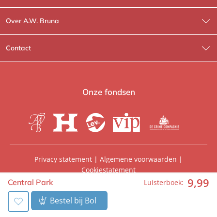
Over A.W. Bruna
Wat wij doen
Contact
Wie is Wie?
Contactinformatie
A.W. Bruna Fictie
Route-informatie
Onze fondsen
Lev. boeken
Voor de pers
Heartbeat
Voor de boekhandels
De Crime Compagnie
Special sales
Privacy statement
|
Algemene voorwaarden
|
Cookiestatement
Aanbiedingsbrochures
Manuscripten
9
,
99
© 2026, A.W. Bruna Uitgevers | Onderdeel van
WPG
Central Park
Luisterboek:
Uitgevers
Vacatures
Foreign rights
Bestel bij Bol