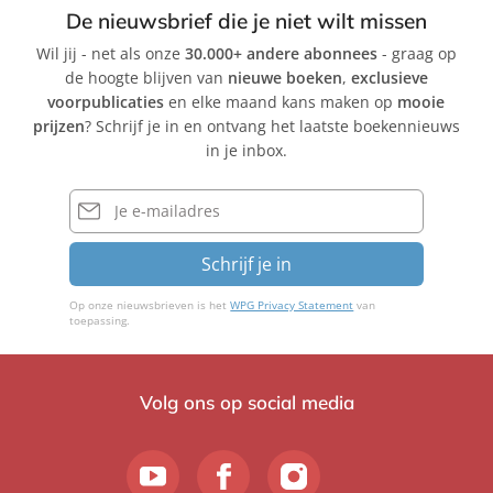
l
l
l
De nieuwsbrief die je niet wilt missen
a
a
l
Wil jij - net als onze
30.000+ andere abonnees
- graag op
u
u
a
de hoogte blijven van
nieuwe boeken
,
exclusieve
m
m
u
voorpublicaties
en elke maand kans maken op
mooie
e
e
m
prijzen
? Schrijf je in en ontvang het laatste boekennieuws
M
M
e
in je inbox.
u
u
M
s
s
u
E-
s
mailadres
s
s
o
o
s
Schrijf je in
o
Op onze nieuwsbrieven is het
WPG Privacy Statement
van
toepassing.
Volg ons op social media