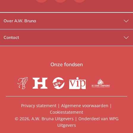
Over A.W. Bruna
Wat wij doen
Contact
Wie is Wie?
Contactinformatie
A.W. Bruna Fictie
Route-informatie
Onze fondsen
Lev. boeken
Voor de pers
Heartbeat
Voor de boekhandels
De Crime Compagnie
Special sales
Privacy statement
|
Algemene voorwaarden
|
Cookiestatement
Aanbiedingsbrochures
Manuscripten
© 2026, A.W. Bruna Uitgevers | Onderdeel van
WPG
Uitgevers
Vacatures
Foreign rights