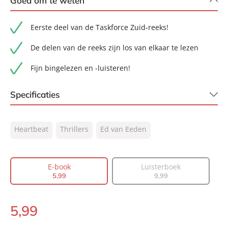
Goed om te weten
Eerste deel van de Taskforce Zuid-reeks!
De delen van de reeks zijn los van elkaar te lezen
Fijn bingelezen en -luisteren!
Specificaties
ISBN:
9789044933932
Heartbeat
Thrillers
Ed van Eeden
NUR:
332
Type:
E-book
Auteur(s):
Ed van Eeden
E-book
Luisterboek
5
,
99
9
,
99
Prijs:
5
,
99
Aantal pagina's:
192
5
,
99
Uitgever:
Heartbeat
E-
Verschijningsdatum:
book:
23-02-2023