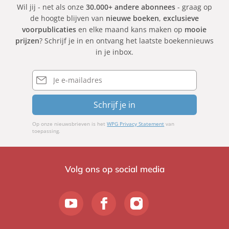
Wil jij - net als onze
30.000+ andere abonnees
- graag op
de hoogte blijven van
nieuwe boeken
,
exclusieve
voorpublicaties
en elke maand kans maken op
mooie
prijzen
? Schrijf je in en ontvang het laatste boekennieuws
in je inbox.
E-
mailadres
Schrijf je in
Op onze nieuwsbrieven is het
WPG Privacy Statement
van
toepassing.
Volg ons op social media