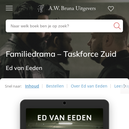
Gratis
verzending
Zoeken
Voor
naar
23:00
boeken,
besteld,
volgende
auteurs
werkdag
en
Familiedrama – Taskforce Zuid
Thrillers
in huis
uitgevers
Veilig
betalen
Ed van Eeden
Gratis
retourneren
Inhoud
Bestellen
Over Ed van Eeden
Leesfr
Snel naar: