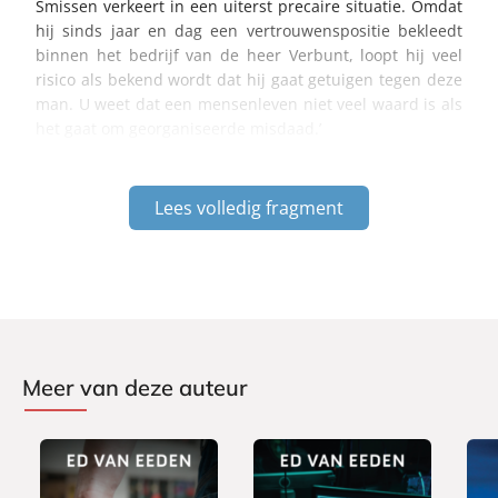
Smissen verkeert in een uiterst precaire situatie. Omdat
hij sinds jaar en dag een vertrouwenspositie bekleedt
binnen het bedrijf van de heer Verbunt, loopt hij veel
risico als bekend wordt dat hij gaat getuigen tegen deze
man. U weet dat een mensenleven niet veel waard is als
het gaat om georganiseerde misdaad.’
Lees volledig fragment
Meer van deze auteur