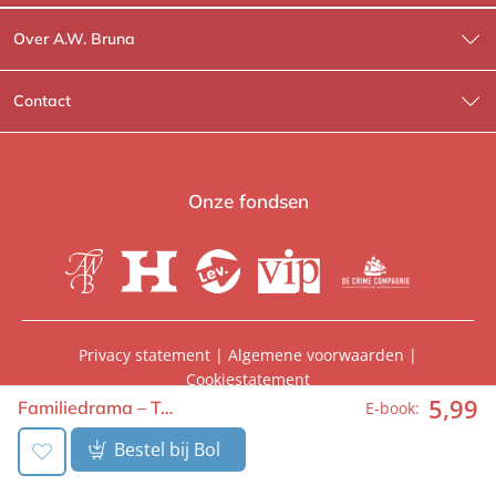
Over A.W. Bruna
Wat wij doen
Contact
Wie is Wie?
Contactinformatie
A.W. Bruna Fictie
Route-informatie
Onze fondsen
Lev. boeken
Voor de pers
Heartbeat
Voor de boekhandels
De Crime Compagnie
Special sales
Privacy statement
|
Algemene voorwaarden
|
Cookiestatement
Aanbiedingsbrochures
Manuscripten
5
,
99
© 2026, A.W. Bruna Uitgevers | Onderdeel van
WPG
Familiedrama – T…
E-book:
Uitgevers
Vacatures
Foreign rights
Bestel bij Bol