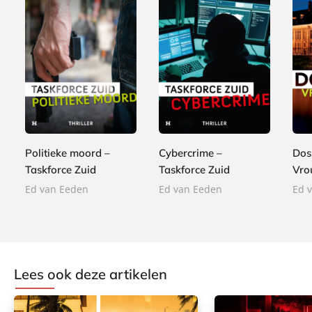
E
E
E
5
5
5
-
-
-
,
,
,
b
b
b
9
9
9
o
o
o
9
9
9
o
o
o
Politieke moord –
Cybercrime –
Dos
k
k
k
Taskforce Zuid
Taskforce Zuid
Vro
Ed van Eeden
Ed van Eeden
Ed 
Lees ook deze artikelen