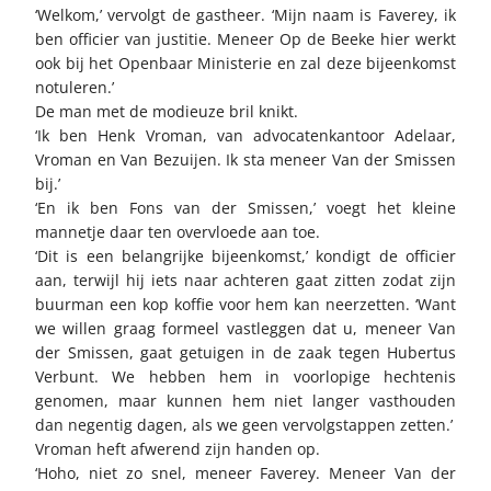
‘Welkom,’ vervolgt de gastheer. ‘Mijn naam is Faverey, ik
ben officier van justitie. Meneer Op de Beeke hier werkt
ook bij het Openbaar Ministerie en zal deze bijeenkomst
notuleren.’
De man met de modieuze bril knikt.
‘Ik ben Henk Vroman, van advocatenkantoor Adelaar,
Vroman en Van Bezuijen. Ik sta meneer Van der Smissen
bij.’
‘En ik ben Fons van der Smissen,’ voegt het kleine
mannetje daar ten overvloede aan toe.
‘Dit is een belangrijke bijeenkomst,’ kondigt de officier
aan, terwijl hij iets naar achteren gaat zitten zodat zijn
buurman een kop koffie voor hem kan neerzetten. ‘Want
we willen graag formeel vastleggen dat u, meneer Van
der Smissen, gaat getuigen in de zaak tegen Hubertus
Verbunt. We hebben hem in voorlopige hechtenis
genomen, maar kunnen hem niet langer vasthouden
dan negentig dagen, als we geen vervolgstappen zetten.’
Vroman heft afwerend zijn handen op.
‘Hoho, niet zo snel, meneer Faverey. Meneer Van der