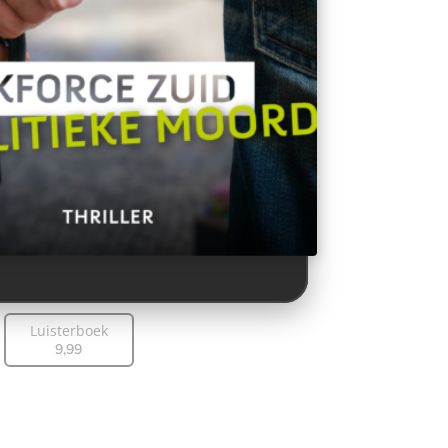
Luisterboek
9
,
99