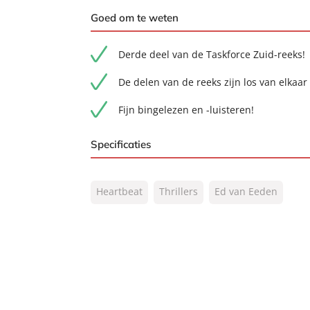
Goed om te weten
Derde deel van de Taskforce Zuid-reeks!
De delen van de reeks zijn los van elkaar 
Fijn bingelezen en -luisteren!
Specificaties
ISBN:
9789044933956
Heartbeat
Thrillers
Ed van Eeden
NUR:
332
Type:
E-book
Auteur(s):
Ed van Eeden
Prijs:
5
,
99
Aantal pagina's:
192
Uitgever:
Heartbeat