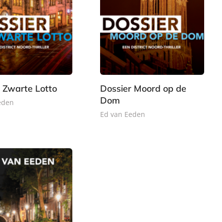
E
5
-
,
b
9
o
9
o
k
 Zwarte Lotto
Dossier Moord op de
Dom
eden
Ed van Eeden