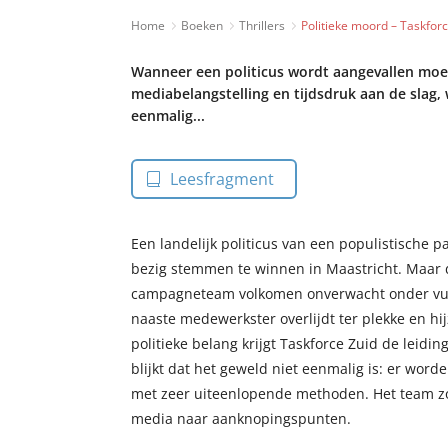
Home
Boeken
Thrillers
Politieke moord – Taskforc
Wanneer een politicus wordt aangevallen moe
mediabelangstelling en tijdsdruk aan de slag, 
eenmalig...
Leesfragment
Een landelijk politicus van een populistische par
bezig stemmen te winnen in Maastricht. Maar d
campagneteam volkomen onverwacht onder vu
naaste medewerkster overlijdt ter plekke en hi
politieke belang krijgt Taskforce Zuid de leidi
blijkt dat het geweld niet eenmalig is: er wor
met zeer uiteenlopende methoden. Het team zo
media naar aanknopingspunten.