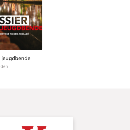
r jeugdbende
eden