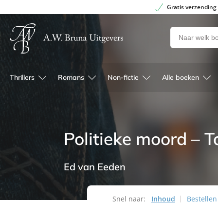
Gratis verzending
Zoeken
naar
boeken,
auteurs
Thrillers
Romans
Non-fictie
Alle boeken
en
uitgevers
Politieke moord – T
Ed van Eeden
Snel naar:
Inhoud
Bestellen