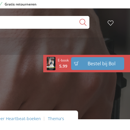
Gratis retourneren
E-book
Bestel bij Bol
5
,
99
er Heartbeat-boeken
Thema's