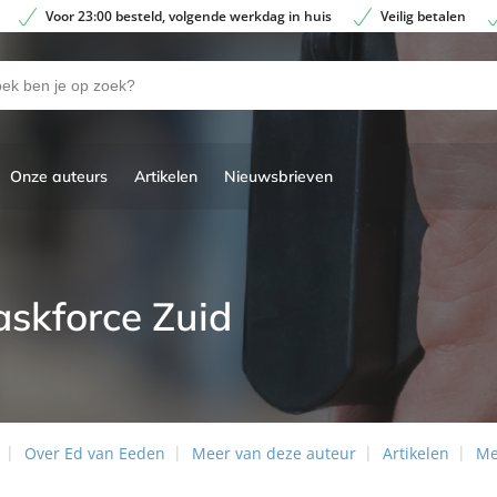
Voor 23:00 besteld, volgende werkdag in huis
Veilig betalen
Onze auteurs
Artikelen
Nieuwsbrieven
askforce Zuid
Over Ed van Eeden
Meer van deze auteur
Artikelen
Me