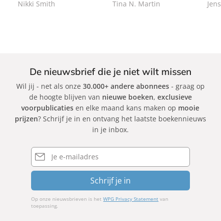
Nikki Smith
Tina N. Martin
Jens
c
c
k
k
De nieuwsbrief die je niet wilt missen
Wil jij - net als onze
30.000+ andere abonnees
- graag op
de hoogte blijven van
nieuwe boeken
,
exclusieve
voorpublicaties
en elke maand kans maken op
mooie
prijzen
? Schrijf je in en ontvang het laatste boekennieuws
in je inbox.
E-
mailadres
Schrijf je in
Op onze nieuwsbrieven is het
WPG Privacy Statement
van
toepassing.