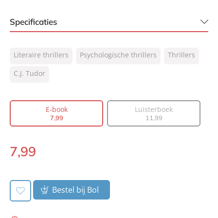
Specificaties
ISBN:
9789044979060
Literaire thrillers
Psychologische thrillers
Thrillers
NUR:
305
Type:
C.J. Tudor
E-book
Auteur(s):
C.J. Tudor
Vertaler:
Erica Feberwee
E-book
Luisterboek
Prijs:
7
,
99
7
,
99
11
,
99
Aantal pagina's:
240
Uitgever:
AW Bruna
7
,
99
E-
Verschijningsdatum:
03-06-2020
book:
Bestel bij Bol