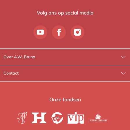
Volg ons op social media
Over A.W. Bruna
Wat wij doen
Contact
Wie is Wie?
Contactinformatie
A.W. Bruna Fictie
Route-informatie
Onze fondsen
Lev. boeken
Voor de pers
Heartbeat
Voor de boekhandels