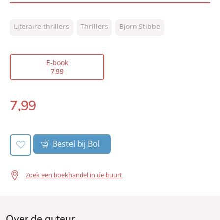
ISBN:
9789044960747
Literaire thrillers
Thrillers
Bjorn Stibbe
NUR:
305
Type:
E-book
Auteur(s):
Bjorn Stibbe
E-book
7
,
99
Prijs:
7
,
99
Aantal pagina's:
320
7
,
99
Uitgever:
A.W. Bruna Uitgevers
E-
Verschijningsdatum:
book:
24-08-2009
Bestel bij Bol
Zoek een boekhandel in de buurt
Over de auteur