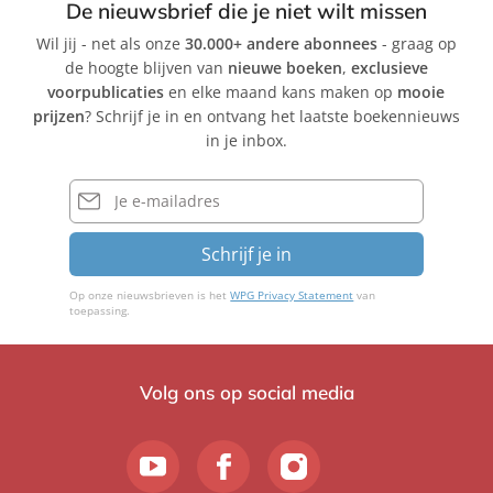
De nieuwsbrief die je niet wilt missen
Wil jij - net als onze
30.000+ andere abonnees
- graag op
de hoogte blijven van
nieuwe boeken
,
exclusieve
voorpublicaties
en elke maand kans maken op
mooie
prijzen
? Schrijf je in en ontvang het laatste boekennieuws
in je inbox.
E-
mailadres
Schrijf je in
Op onze nieuwsbrieven is het
WPG Privacy Statement
van
toepassing.
Volg ons op social media