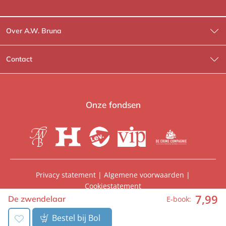
Over A.W. Bruna
Wat wij doen
Contact
Wie is Wie?
Contactinformatie
A.W. Bruna Fictie
Route-informatie
Onze fondsen
Lev. boeken
Voor de pers
Heartbeat
Voor de boekhandels
De Crime Compagnie
Special sales
Privacy statement
|
Algemene voorwaarden
|
Cookiestatement
Aanbiedingsbrochures
Manuscripten
7
,
99
© 2026, A.W. Bruna Uitgevers | Onderdeel van
WPG
De zwendelaar
E-book:
Uitgevers
Vacatures
Foreign rights
Bestel bij Bol