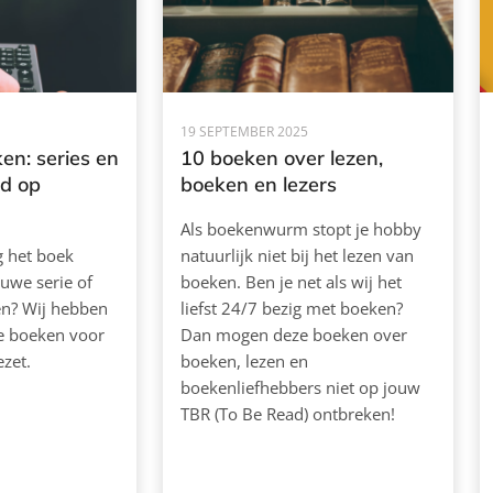
19 SEPTEMBER 2025
en: series en
10 boeken over lezen,
rd op
boeken en lezers
Als boekenwurm stopt je hobby
ag het boek
natuurlijk niet bij het lezen van
euwe serie of
boeken. Ben je net als wij het
ken? Wij hebben
liefst 24/7 bezig met boeken?
de boeken voor
Dan mogen deze boeken over
ezet.
boeken, lezen en
boekenliefhebbers niet op jouw
TBR (To Be Read) ontbreken!