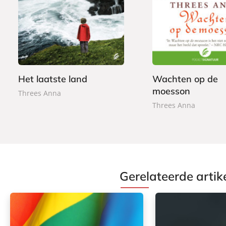
7
E
7
-
,
-
,
b
9
b
9
o
9
o
9
o
o
k
k
Het laatste land
Wachten op de
moesson
Threes Anna
Threes Anna
Gerelateerde artik