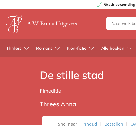
Gratis verzending
Zoeken
naar
boeken,
auteurs
Thrillers
Romans
Non-fictie
Alle boeken
en
uitgevers
De stille stad
filmeditie
Threes Anna
Snel naar:
Inhoud
Bestellen
Ov