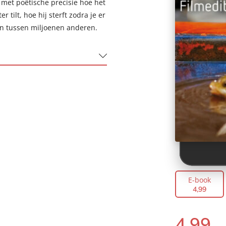
met poëtische precisie hoe het
r tilt, hoe hij sterft zodra je er
jn tussen miljoenen anderen.
E-book
4
,
99
4
,
99
E-