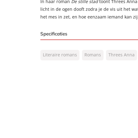
In haar roman
De stille stad
toont Threes Anna 
licht in de ogen dooft zodra je de vis uit het wate
het mes in zet, en hoe eenzaam iemand kan zi
Specificaties
ISBN:
9789044969740
Literaire romans
Romans
Threes Anna
NUR:
301
Type:
E-book
Auteur(s):
Threes Anna
Prijs:
4
,
99
Aantal pagina's:
240
Uitgever:
Signatuur
Verschijningsdatum:
08-11-2012