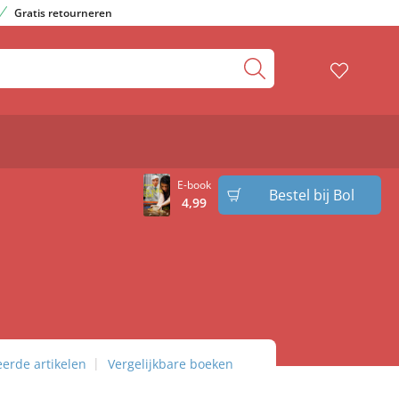
Gratis retourneren
E-book
Bestel bij Bol
4
,
99
eerde artikelen
Vergelijkbare boeken