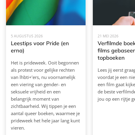
5 AUGUSTUS 2026
21 MEI 2026
Leestips voor Pride (en
Verfilmde boek
erna)
films gebasee
topboeken
Het is prideweek. Ooit begonnen
als protest voor gelijke rechten
Lees jij eerst gra
van lhbti+’ers, nu voornamelijk
voordat je een ni
een viering van gender- en
een film gaat kij
seksuele vrijheid en een
de beste verfilm
belangrijk moment van
jou op een rijtje g
zichtbaarheid. Wij tippen je een
aantal queer boeken, waarmee je
prideweek het hele jaar lang kunt
vieren.