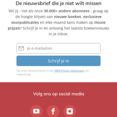
De nieuwsbrief die je niet wilt missen
Wil jij - net als onze
30.000+ andere abonnees
- graag op
de hoogte blijven van
nieuwe boeken
,
exclusieve
voorpublicaties
en elke maand kans maken op
mooie
prijzen
? Schrijf je in en ontvang het laatste boekennieuws
in je inbox.
E-
mailadres
Schrijf je in
Op onze nieuwsbrieven is het
WPG Privacy Statement
van
toepassing.
Volg ons op social media