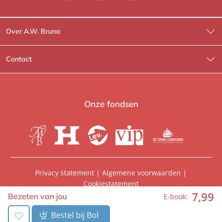
Over A.W. Bruna
Wat wij doen
Contact
Wie is Wie?
Contactinformatie
A.W. Bruna Fictie
Route-informatie
Onze fondsen
Lev. boeken
Voor de pers
Heartbeat
Voor de boekhandels
De Crime Compagnie
Special sales
Privacy statement
|
Algemene voorwaarden
|
Cookiestatement
Aanbiedingsbrochures
Manuscripten
7
,
99
© 2026, A.W. Bruna Uitgevers | Onderdeel van
WPG
Bezeten van jou
E-book:
Uitgevers
Vacatures
Foreign rights
Bestel bij Bol