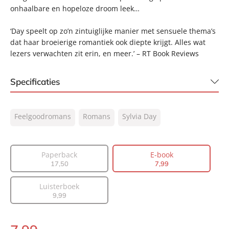
onhaalbare en hopeloze droom leek…
‘Day speelt op zo’n zintuiglijke manier met sensuele thema’s
dat haar broeierige romantiek ook diepte krijgt. Alles wat
lezers verwachten zit erin, en meer.’ – RT Book Reviews
Specificaties
ISBN:
9789044972146
Feelgoodromans
Romans
Sylvia Day
NUR:
302
Type:
E-book
Auteur(s):
Sylvia Day
Paperback
E-book
17
,
50
7
,
99
Vertaler:
Marike Groot, Sander Brink
Prijs:
7
,
99
Luisterboek
Aantal pagina's:
328
9
,
99
Uitgever:
A.W. Bruna Uitgevers
Verschijningsdatum:
01-12-2014