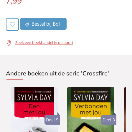
7
,
99
E-
book:
Bestel bij Bol
Zoek een boekhandel in de buurt
Andere boeken uit de serie 'Crossfire'
Deel 5
Deel 3