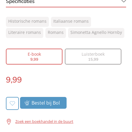
Specificaties
ISBN:
9789044933802
Historische romans
Italiaanse romans
NUR:
302
Type:
Literaire romans
Romans
E-book
Simonetta Agnello Hornby
Auteur(s):
Simonetta Agnello Hornby
Vertaler:
Hilda Schraa
E-book
Luisterboek
Prijs:
9
,
99
9
,
99
15
,
99
Aantal pagina's:
384
Uitgever:
Signatuur
9
,
99
E-
Verschijningsdatum:
13-07-2022
book:
Bestel bij Bol
Zoek een boekhandel in de buurt