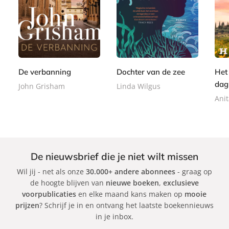
E
P
E
7
2
-
a
9
-
,
2
b
p
,
b
9
,
o
e
9
o
9
9
o
r
9
o
9
k
b
k
De verbanning
Dochter van de zee
Het
a
dag
John Grisham
Linda Wilgus
c
k
Ani
De nieuwsbrief die je niet wilt missen
Wil jij - net als onze
30.000+ andere abonnees
- graag op
de hoogte blijven van
nieuwe boeken
,
exclusieve
voorpublicaties
en elke maand kans maken op
mooie
prijzen
? Schrijf je in en ontvang het laatste boekennieuws
in je inbox.