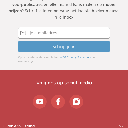
voorpublicaties
en elke maand kans maken op
mooie
prijzen
? Schrijf je in en ontvang het laatste boekennieuws
in je inbox.
E-
mailadres
Schrijf je in
Op onze nieuwsbrieven is het
WPG Privacy Statement
van
toepassing.
Volg ons op social media
Over A.W. Bruna