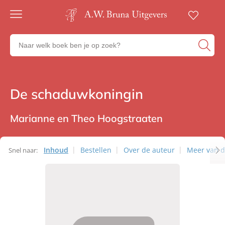
Gratis
verzending
Zoeken
Voor
naar
23:00
boeken,
besteld,
volgende
auteurs
werkdag
en
De schaduwkoningin
Romans
in huis
uitgevers
Veilig
betalen
Marianne en Theo Hoogstraaten
Gratis
retourneren
Inhoud
Bestellen
Over de auteur
Meer van d
Snel naar: