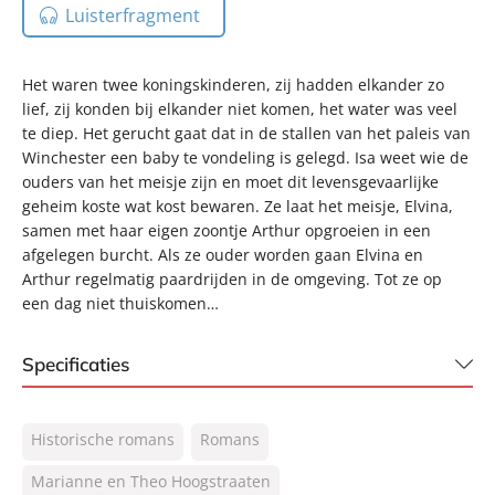
Luisterfragment
Het waren twee koningskinderen, zij hadden elkander zo
lief, zij konden bij elkander niet komen, het water was veel
te diep. Het gerucht gaat dat in de stallen van het paleis van
Winchester een baby te vondeling is gelegd. Isa weet wie de
ouders van het meisje zijn en moet dit levensgevaarlijke
geheim koste wat kost bewaren. Ze laat het meisje, Elvina,
samen met haar eigen zoontje Arthur opgroeien in een
afgelegen burcht. Als ze ouder worden gaan Elvina en
Arthur regelmatig paardrijden in de omgeving. Tot ze op
een dag niet thuiskomen…
Specificaties
ISBN:
9789046175675
Historische romans
Romans
NUR:
301
Type:
Marianne en Theo Hoogstraaten
Luisterboek