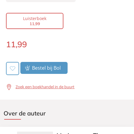
Auteur(s):
Marianne en Theo Hoogstraaten
Voorlezer:
Willemijn de Vries, Marianne de
Luisterboek
Hoogstraaten
11
,
99
Prijs:
11
,
99
Duur:
9 uur en 10 minuten
11
,
99
Uitgever:
Bruna Uitgevers B.V., A.W.
Luisterboek:
Verschijningsdatum:
23-07-2021
Bestel bij Bol
Zoek een boekhandel in de buurt
Over de auteur