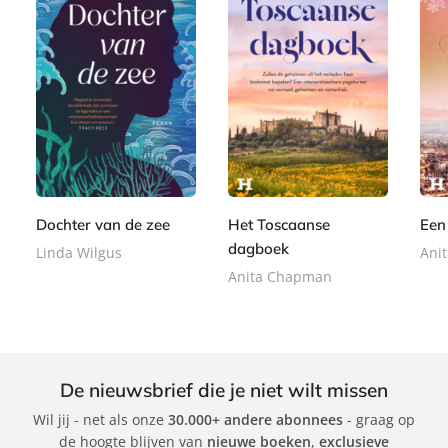
P
E
E
2
9
a
-
9
-
2
,
p
b
,
b
,
9
e
o
9
o
9
9
r
o
9
o
9
b
k
k
Dochter van de zee
Het Toscaanse
Een 
a
dagboek
Linda Wilgus
Ani
c
k
Anita Chapman
De nieuwsbrief die je niet wilt missen
Wil jij - net als onze
30.000+ andere abonnees
- graag op
de hoogte blijven van
nieuwe boeken
,
exclusieve