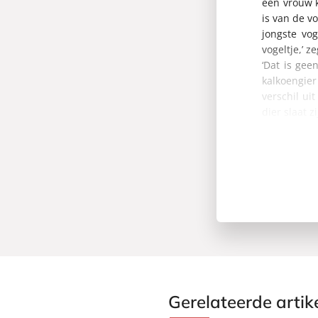
een vrouw 
is van de v
jongste vo
vogeltje,’ ze
‘Dat is gee
kalkoengier
verschil ui
dier slaat z
Gerelateerde artik