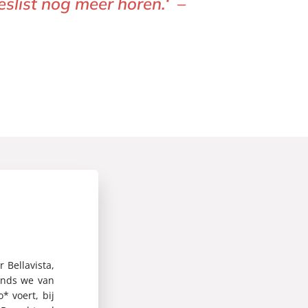
eslist nog meer horen.‘
–
Bellavista,
sinds we van
* voert, bij