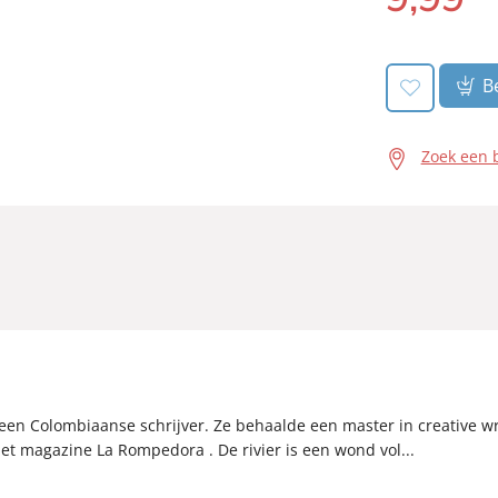
book:
Be
Zoek een 
een Colombiaanse schrijver. Ze behaalde een master in creative wr
et magazine La Rompedora . De rivier is een wond vol...