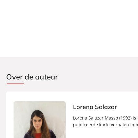
Aantal pagina's:
184
Uitgever:
Signatuur
Verschijningsdatum:
16-11-2022
Over de auteur
Lorena Salazar
Lorena Salazar Masso (1992) is 
publiceerde korte verhalen in h