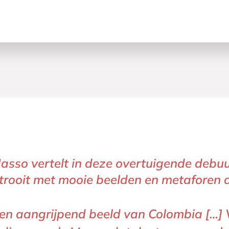
Masso vertelt in deze overtuigende deb
het Parool
JAN
strooit met mooie beelden en metaforen 
en aangrijpend beeld van Colombia […] V