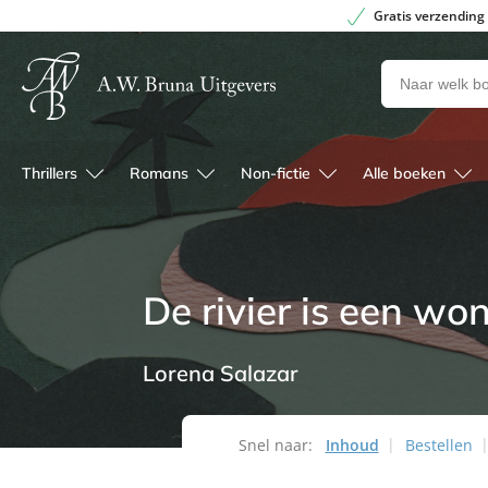
Gratis verzending
Zoeken
naar
boeken,
auteurs
Thrillers
Romans
Non-fictie
Alle boeken
en
uitgevers
De rivier is een wo
Lorena Salazar
Snel naar:
Inhoud
Bestellen