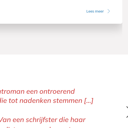
Lees meer
uutroman een ontroerend
die tot nadenken stemmen […]
het Parool
het Parool
an een schrijfster die haar