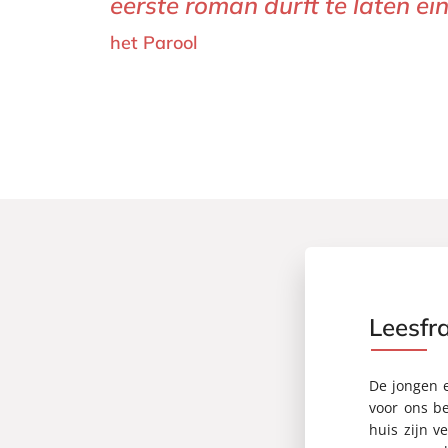
eerste roman durft te laten e
het Parool
Leesfr
De jongen 
voor ons be
huis zijn v