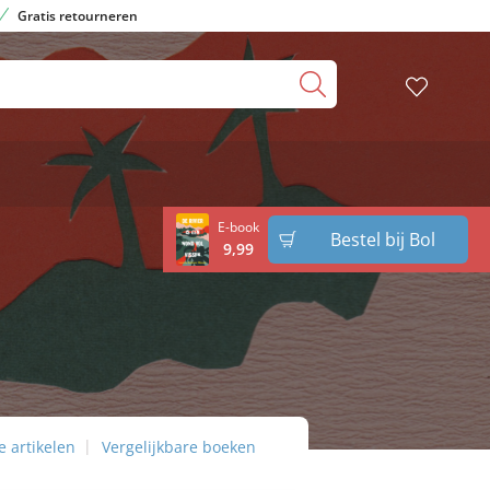
Gratis retourneren
E-book
Bestel bij Bol
9
,
99
 artikelen
Vergelijkbare boeken