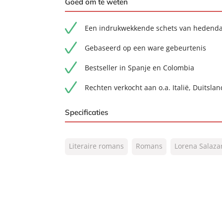
Goed om te weten
Een indrukwekkende schets van hedend
Gebaseerd op een ware gebeurtenis
Bestseller in Spanje en Colombia
Rechten verkocht aan o.a. Italië, Duitsla
Specificaties
ISBN:
9789044934519
Literaire romans
Romans
Lorena Salaza
NUR:
302
Type:
E-book
Auteur(s):
Lorena Salazar
Vertaler:
Irene van de Mheen
Prijs:
9
,
99