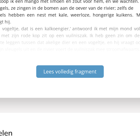
koop ik een mango met limoen en zout voor hem, en we wachten.
ogels, ze zingen in de bomen aan de oever van de rivier; zelfs de
gels hebben een nest met kale, weerloze, hongerige kuikens. ‘Ma
gt hij.
n vogeltje, dat is een kalkoengier,’ antwoord ik met mijn mond v
 met zijn rode kop zit op een vuilniszak. Ik heb geen zin om d
t te leggen tussen dat akelige dier en een vogeltje, en hij vraagt oo
ijn vleugels uit en de rivier voert de vuilniszak mee stroomafwaarts
Lees volledig fragment
elen