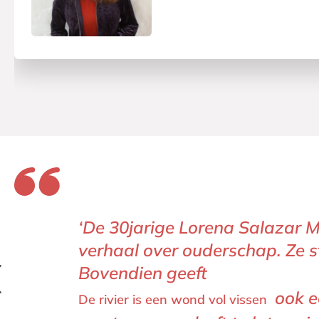
‘De 30jarige Lorena Salazar 
ZIN
verhaal over ouderschap. Ze 
JAN
ZIN
ZIN
Bovendien geeft
ook e
De rivier is een wond vol vissen 