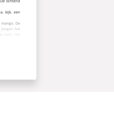
 De ochtend
, kijk, een
ol mango. De
e jongen het
k niets. Het
.