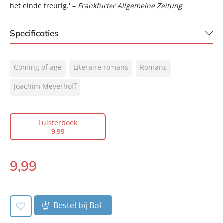
het einde treurig.' –
Frankfurter Allgemeine Zeitung
Specificaties
ISBN:
9789046172247
Coming of age
Literaire romans
Romans
NUR:
302
Type:
Joachim Meyerhoff
Luisterboek
Auteur(s):
Joachim Meyerhoff
Vertaler:
Josephine Rijnaarts
Luisterboek
Voorlezer:
Job Romer
9
,
99
Prijs:
9
,
99
Duur:
10 uur en 34 minuten
9
,
99
Luisterboek:
Uitgever:
Signatuur
Verschijningsdatum:
07-11-2018
Bestel bij Bol