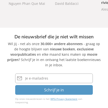
rivi
a
Nguyen Phan Que Mai
David Baldacci
c
c
c
Ale
k
k
k
De nieuwsbrief die je niet wilt missen
Wil jij - net als onze
30.000+ andere abonnees
- graag op
de hoogte blijven van
nieuwe boeken
,
exclusieve
voorpublicaties
en elke maand kans maken op
mooie
prijzen
? Schrijf je in en ontvang het laatste boekennieuws
in je inbox.
E-
mailadres
Schrijf je in
Op onze nieuwsbrieven is het
WPG Privacy Statement
van
toepassing.