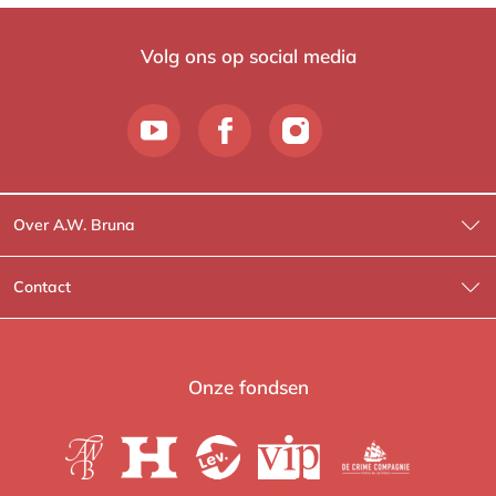
Volg ons op social media
Over A.W. Bruna
Wat wij doen
Contact
Wie is Wie?
Contactinformatie
A.W. Bruna Fictie
Route-informatie
Onze fondsen
Lev. boeken
Voor de pers
Heartbeat
Voor de boekhandels